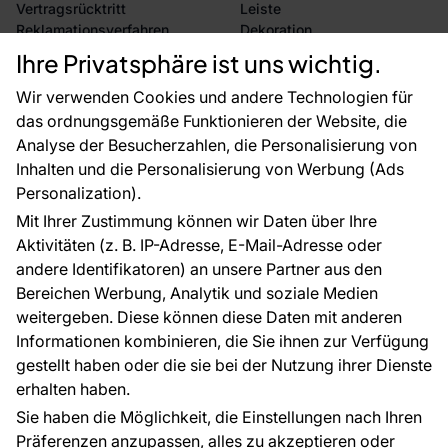
Vertragsrücktritt
Leiste
Reklamationsverfahren
Dekoration
Rücksendung von Waren
Selbstklebende Folien
Ihre Privatsphäre ist uns wichtig.
CE-Zertifizierung
Zubehör
Großhandel
Tapetenmuster
Wir verwenden Cookies und andere Technologien für
Raumvisualisierung
das ordnungsgemäße Funktionieren der Website, die
Analyse der Besucherzahlen, die Personalisierung von
FÜR SIE
ÜBER DAS UNTERNEHMEN
Inhalten und die Personalisierung von Werbung (Ads
Blog
Über uns
Personalization).
Referenzen
Mit Ihrer Zustimmung können wir Daten über Ihre
EU-Projekte
Aktivitäten (z. B. IP-Adresse, E-Mail-Adresse oder
Ratschläge und Tipps
andere Identifikatoren) an unsere Partner aus den
FAQ
Bereichen Werbung, Analytik und soziale Medien
weitergeben. Diese können diese Daten mit anderen
Informationen kombinieren, die Sie ihnen zur Verfügung
Kontakt
gestellt haben oder die sie bei der Nutzung ihrer Dienste
Haben Sie Fragen? Wir helfen Ihnen gerne weiter
erhalten haben.
und beraten Sie persönlich.
Sie haben die Möglichkeit, die Einstellungen nach Ihren
+49 781 95633072
Präferenzen anzupassen, alles zu akzeptieren oder