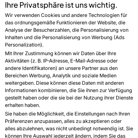
Rücksendung von Waren
Selbstklebende Folien
Ihre Privatsphäre ist uns wichtig.
CE-Zertifizierung
Zubehör
Großhandel
Tapetenmuster
Wir verwenden Cookies und andere Technologien für
Raumvisualisierung
das ordnungsgemäße Funktionieren der Website, die
Analyse der Besucherzahlen, die Personalisierung von
FÜR SIE
ÜBER DAS UNTERNEHMEN
Inhalten und die Personalisierung von Werbung (Ads
Blog
Über uns
Personalization).
Referenzen
Mit Ihrer Zustimmung können wir Daten über Ihre
EU-Projekte
Aktivitäten (z. B. IP-Adresse, E-Mail-Adresse oder
Ratschläge und Tipps
andere Identifikatoren) an unsere Partner aus den
FAQ
Bereichen Werbung, Analytik und soziale Medien
weitergeben. Diese können diese Daten mit anderen
Informationen kombinieren, die Sie ihnen zur Verfügung
Kontakt
gestellt haben oder die sie bei der Nutzung ihrer Dienste
Haben Sie Fragen? Wir helfen Ihnen gerne weiter
erhalten haben.
und beraten Sie persönlich.
Sie haben die Möglichkeit, die Einstellungen nach Ihren
+49 781 95633072
Präferenzen anzupassen, alles zu akzeptieren oder
alles abzulehnen, was nicht unbedingt notwendig ist. Sie
service@tapeteneshop.de
können Ihre Auswahl jederzeit ändern, indem Sie das