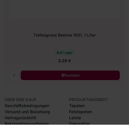
Tiefengrund Beeline 1001, 1 Liter
Auf Lager
3.29 €
Bestellen
ÜBER DEN KAUF
PRODUKTANGEBOT
Geschäftsbedingungen
Tapeten
Versand und Bezahlung
Fototapeten
Vertragsrücktritt
Leiste
Reklamationsverfahren
Dekoration