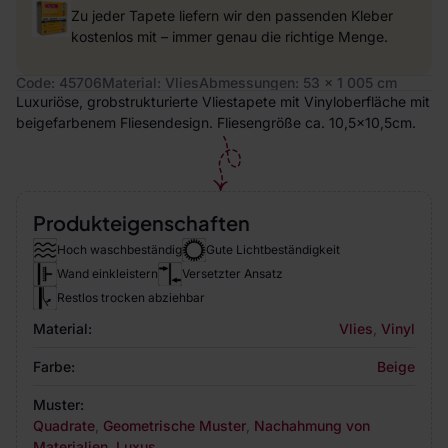
Zu jeder Tapete liefern wir den passenden Kleber
kostenlos mit – immer genau die richtige Menge.
Code: 45706
Material: Vlies
Abmessungen: 53 x 1 005 cm
Luxuriöse, grobstrukturierte Vliestapete mit Vinyloberfläche mit
beigefarbenem Fliesendesign. Fliesengröße ca. 10,5x10,5cm.
Produkteigenschaften
Hoch waschbeständig
Gute Lichtbeständigkeit
Wand einkleistern
Versetzter Ansatz
Restlos trocken abziehbar
Material:
Vlies
,
Vinyl
Farbe:
Beige
Muster:
Quadrate
,
Geometrische Muster
,
Nachahmung von
Materialien
,
Luxus