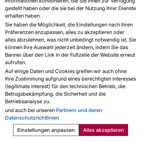
Informationen kombinieren, die Sie ihnen zur Verfügung
gestellt haben oder die sie bei der Nutzung ihrer Dienste
erhalten haben.
Sie haben die Möglichkeit, die Einstellungen nach Ihren
Präferenzen anzupassen, alles zu akzeptieren oder
alles abzulehnen, was nicht unbedingt notwendig ist. Sie
können Ihre Auswahl jederzeit ändern, indem Sie das
Banner über den Link in der Fußzeile der Website erneut
aufrufen.
Auf einige Daten und Cookies greifen wir auch ohne
Ihre Zustimmung aufgrund eines berechtigten Interesses
(legitimate interest) für den technischen Betrieb, die
Kindertapete, rosa, Wolken, Punkte, 363164, Tiny Treasures,
Eijffinger
Betrugsbekämpfung, die Sicherheit und die
Betriebsanalyse zu.
Auf Lager
und auch bei unseren
Partnern und deren
78.75 €
Datenschutzrichtlinien
2
15.15 € / m
Einstellungen anpassen
Alles akzeptieren
Bestellen