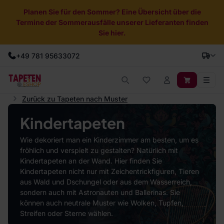
Planen Sie für den Sommer? Eine Übersicht über die
Termine der Sommerausfälle unserer Lieferanten finden
Sie hier.
+49 781 95633072
Zurück zu Tapeten nach Muster
Kindertapeten
Wie dekoriert man ein Kinderzimmer am besten, um es
fröhlich und verspielt zu gestalten? Natürlich mit
Kindertapeten an der Wand. Hier finden Sie
Kindertapeten nicht nur mit Zeichentrickfiguren, Tieren
aus Wald und Dschungel oder aus dem Wasserreich,
sondern auch mit Astronauten und Ballerinas. Sie
können auch neutrale Muster wie Wolken, Tupfen,
Streifen oder Sterne wählen.