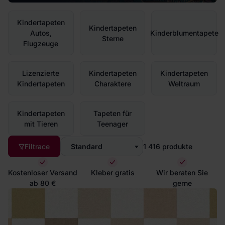
Kindertapeten
Kindertapeten
Autos,
Kinderblumentapete
Sterne
Flugzeuge
Lizenzierte
Kindertapeten
Kindertapeten
Kindertapeten
Charaktere
Weltraum
Kindertapeten
Tapeten für
mit Tieren
Teenager
Filtrace
Standard
1 416
produkte
Kostenloser Versand
Kleber gratis
Wir beraten Sie
ab 80 €
gerne