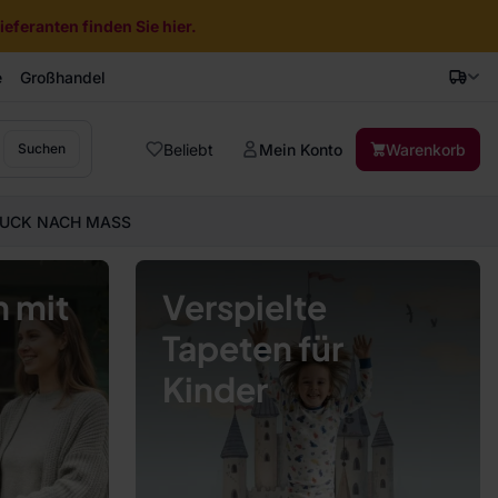
eferanten finden Sie hier.
e
Großhandel
Beliebt
Mein Konto
Warenkorb
Suchen
UCK NACH MASS
 mit
Verspielte
Tapeten für
Kinder