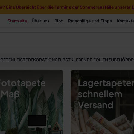
? Eine Übersicht über die Termine der Sommerausfälle unserer Li
Startseite
Über uns
Blog
Ratschläge und Tipps
Kontakt
APETEN
LEISTE
DEKORATION
SELBSTKLEBENDE FOLIEN
ZUBEHÖR
DR
 Fototapete
Lagertapeten
 Maß
schnellem
Versand