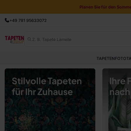
Planen Sie für den Sommer
+49 781 95633072
TAPETEN
FOTOT
Stilvolle Tapeten
Ihre
für Ihr Zuhause
nach