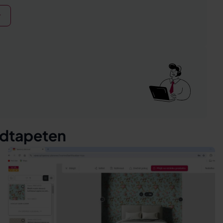
r
ndtapeten