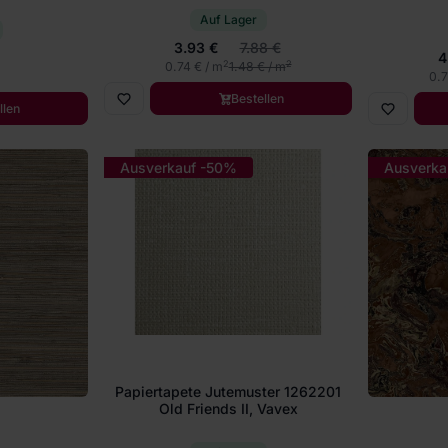
Auf Lager
3.93 €
7.88 €
4
2
2
0.74 € / m
1.48 € / m
0.7
Bestellen
llen
Ausverkauf -50%
Ausverka
Papiertapete Jutemuster 1262201
Old Friends II, Vavex