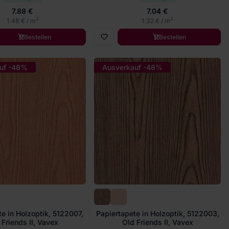
7.88 €
7.04 €
2
2
1.48 € / m
1.32 € / m
Bestellen
Bestellen
uf -48%
Ausverkauf -48%
e in Holzoptik, 5122007,
Papiertapete in Holzoptik, 5122003,
 Friends II, Vavex
Old Friends II, Vavex