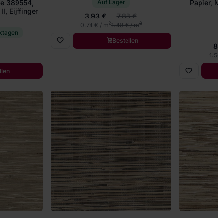
Auf Lager
te 389554,
Papier, Ma
I, Eijffinger
3.93 €
7.88 €
2
2
0.74 € / m
1.48 € / m
ktagen
Bestellen
8
1.5
llen