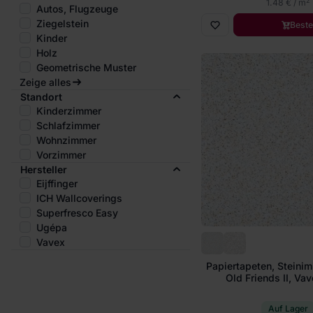
2
1.48 € / m
Autos, Flugzeuge
Ziegelstein
Beste
Kinder
Holz
Geometrische Muster
Zeige alles
Standort
Kinderzimmer
Schlafzimmer
Wohnzimmer
Vorzimmer
Hersteller
Eijffinger
ICH Wallcoverings
Superfresco Easy
Ugépa
Vavex
Papiertapeten, Steinim
Old Friends II, Va
Auf Lager