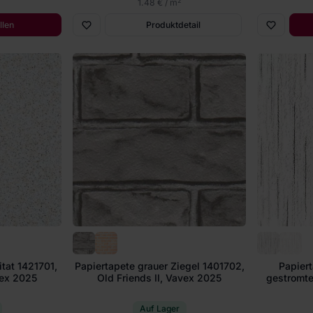
2
1.48 € / m
llen
Produktdetail
itat 1421701,
Papiertapete grauer Ziegel 1401702,
Papiert
vex 2025
Old Friends II, Vavex 2025
gestromte
Auf Lager