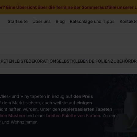
? Eine Übersicht über die Termine der Sommerausfälle unserer Li
Startseite
Über uns
Blog
Ratschläge und Tipps
Kontakt
APETEN
LEISTE
DEKORATION
SELBSTKLEBENDE FOLIEN
ZUBEHÖR
DR
 Vlies- und Vinyltapeten in Bezug auf
den Preis
f dem Markt sichern, auch weil sie auf
einigen
icht haften würden. Unter den
papierbasierten Tapeten
hen Mustern
und einer
breiten Palette von Farben
. Zu den
er und Wohnzimmer.