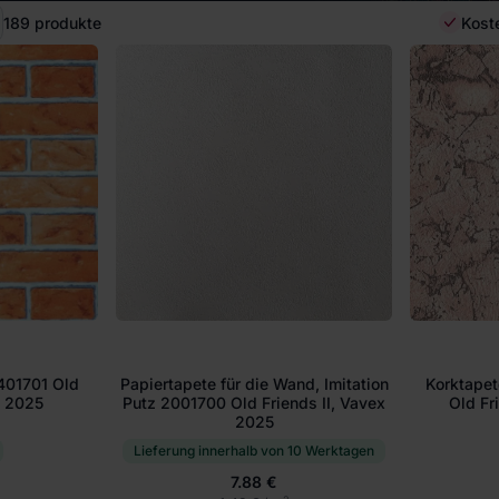
189
produkte
Kost
401701 Old
Papiertapete für die Wand, Imitation
Korktapet
x 2025
Putz 2001700 Old Friends II, Vavex
Old Fr
2025
Lieferung innerhalb von 10 Werktagen
7.88 €