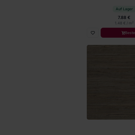
Auf Lager
7.88 €
2
1.48 € / m
Beste