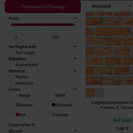
Standard
Detaillierte Filterung
Preis
-
Verfügbarkeit
Auf Lager
Etiketten
Ausverkauf
Material
Papier
Natürlich
Farbe
Beige
Weiß
Ziegelpapiertapete 1
Bronze
Schwarz
Friends II, Vave
Rot
Violett
Auf Lager
Zeige alles
7.88 €
Muster