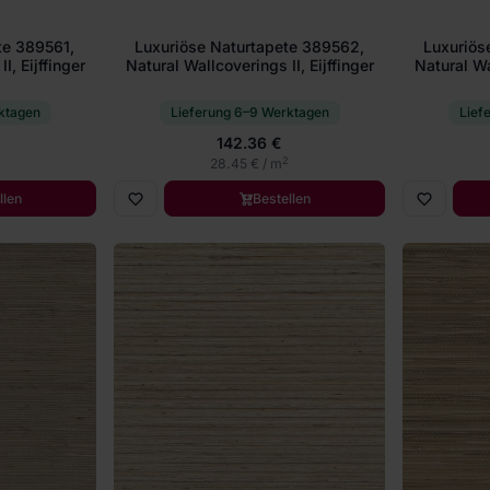
te 389561,
Luxuriöse Naturtapete 389562,
Luxuriös
I, Eijffinger
Natural Wallcoverings II, Eijffinger
Natural Wal
ktagen
Lieferung 6–9 Werktagen
Lief
142.36 €
2
28.45 € / m
llen
Bestellen