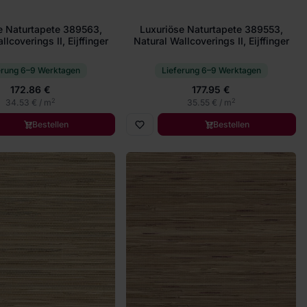
e Naturtapete 389563,
Luxuriöse Naturtapete 389553,
lcoverings II, Eijffinger
Natural Wallcoverings II, Eijffinger
erung 6–9 Werktagen
Lieferung 6–9 Werktagen
172.86 €
177.95 €
2
2
34.53 € / m
35.55 € / m
Bestellen
Bestellen