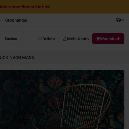
eferanten finden Sie hier.
e
Großhandel
Beliebt
Mein Konto
Warenkorb
Suchen
UCK NACH MASS