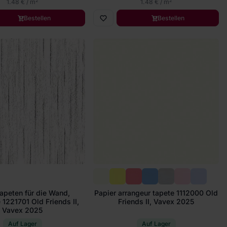
2
2
1.48 € / m
1.48 € / m
Bestellen
Bestellen
apeten für die Wand,
Papier arrangeur tapete 1112000 Old
 1221701 Old Friends II,
Friends II, Vavex 2025
Vavex 2025
Auf Lager
Auf Lager