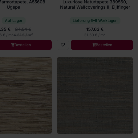
rmortapete, A55608
Luxuriöse Naturtapete 389560,
Ugepa
Natural Wallcoverings II, Eijffinger
Auf Lager
Lieferung 6–9 Werktagen
.35 €
24.54 €
157.63 €
2
2
2
6 € / m
4.61 € / m
31.50 € / m
Bestellen
Bestellen