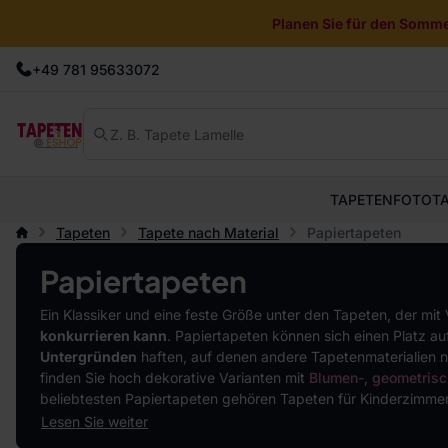
Planen Sie für den Sommer
+49 781 95633072
TAPETEN
FOTOT
Tapeten
Tapete nach Material
Papiertapeten
Papiertapeten
Ein Klassiker und eine feste Größe unter den Tapeten, der mit
konkurrieren kann
. Papiertapeten können sich einen Platz au
Untergründen
haften, auf denen andere Tapetenmaterialien n
finden Sie hoch dekorative Varianten mit
Blumen-
,
geometrisc
beliebtesten Papiertapeten gehören Tapeten für Kinderzimm
Lesen Sie weiter