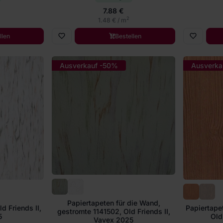
7.88 €
2
1.48 € / m
llen
Bestellen
Ausverkauf -50%
Ausverka
Papiertapeten für die Wand,
d Friends II,
Papiertapet
gestromte 1141502, Old Friends II,
5
Old
Vavex 2025