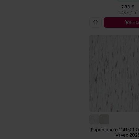
7.88 €
2
1.48 € / m
Beste
Papiertapete 1141501 Ol
Vavex 202