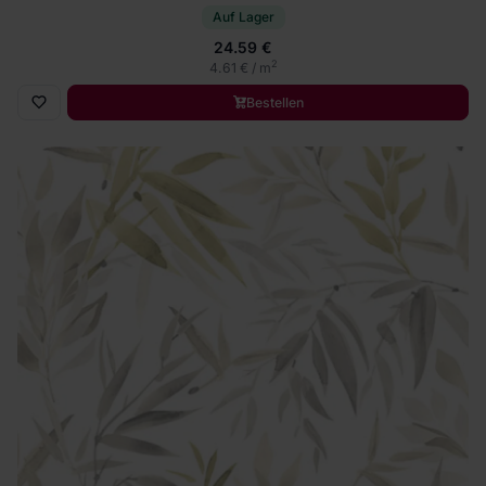
Auf Lager
24.59 €
2
4.61 € / m
Bestellen