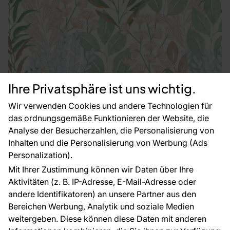
Ihre Privatsphäre ist uns wichtig.
Wir verwenden Cookies und andere Technologien für
das ordnungsgemäße Funktionieren der Website, die
Analyse der Besucherzahlen, die Personalisierung von
Inhalten und die Personalisierung von Werbung (Ads
Personalization).
Mit Ihrer Zustimmung können wir Daten über Ihre
Tapete, weiß, Blumen und Blätter, M86901, Vavex 2027
Aktivitäten (z. B. IP-Adresse, E-Mail-Adresse oder
andere Identifikatoren) an unsere Partner aus den
Auf Lager
Bereichen Werbung, Analytik und soziale Medien
24.59 €
weitergeben. Diese können diese Daten mit anderen
2
4.61 € / m