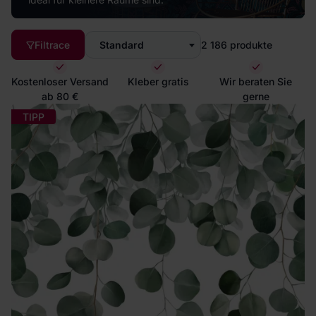
Filtrace
Standard
2 186
produkte
Kostenloser Versand
Kleber gratis
Wir beraten Sie
ab 80 €
gerne
TIPP