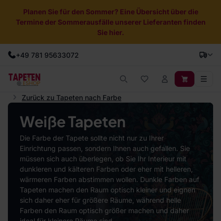
Planen Sie für den Sommer? Eine Übersicht über die
Termine der Sommerausfälle unserer Lieferanten finden
Sie hier.
+49 781 95633072
Zurück zu Tapeten nach Farbe
Weiße Tapeten
Die Farbe der Tapete sollte nicht nur zu Ihrer
Einrichtung passen, sondern Ihnen auch gefallen. Sie
müssen sich auch überlegen, ob Sie Ihr Interieur mit
dunkleren und kälteren Farben oder eher mit helleren,
wärmeren Farben abstimmen wollen. Dunkle Farben auf
Tapeten machen den Raum optisch kleiner und eignen
sich daher eher für größere Räume, während helle
Farben den Raum optisch größer machen und daher
ideal für kleinere Räume sind.