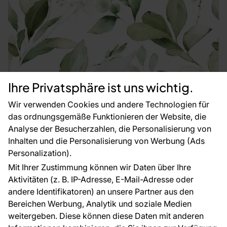
Ihre Privatsphäre ist uns wichtig.
Wir verwenden Cookies und andere Technologien für
das ordnungsgemäße Funktionieren der Website, die
Analyse der Besucherzahlen, die Personalisierung von
Inhalten und die Personalisierung von Werbung (Ads
Fototapete, Zweige, Blätter, A77101, One roll, one motif 2,
Personalization).
Grandeco
Mit Ihrer Zustimmung können wir Daten über Ihre
Auf Lager
Aktivitäten (z. B. IP-Adresse, E-Mail-Adresse oder
45 €
andere Identifikatoren) an unsere Partner aus den
2
10.10 € / m
Bereichen Werbung, Analytik und soziale Medien
weitergeben. Diese können diese Daten mit anderen
Bestellen