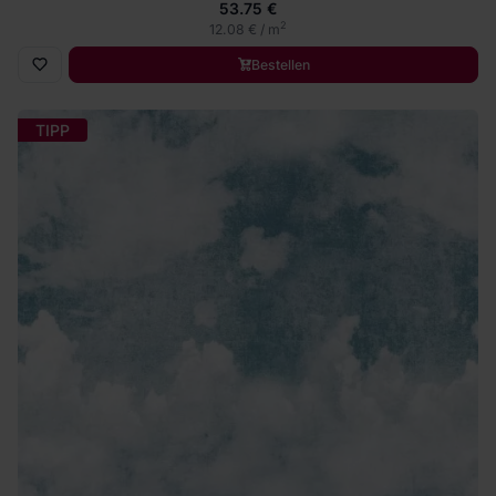
53.75 €
2
12.08 € / m
Bestellen
TIPP