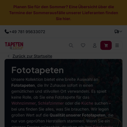
Planen Sie für den Sommer? Eine Übersicht über die
Termine der Sommerausfälle unserer Lieferanten finden
Sie hier.
+49 781 95633072
Zurück zur Startseite
Fototapeten
Unsere Kollektion bietet eine breite Auswahl an
Fototapeten
, die Ihr Zuhause sofort in einen
gemütlichen und stilvollen Ort verwandeln. Es spielt
keine Rolle, ob Sie eine Fototapete für das
Wohnzimmer
,
Schlafzimmer
oder die
Küche
suchen –
bei uns finden Sie alles, was Sie brauchen. Wir legen
großen Wert auf die
Qualität unserer Fototapeten
, die
nur von geprüften Herstellern stammen. Wenn Sie ein
eigenes Design wünschen, drucken wir Ihre
Fototapete