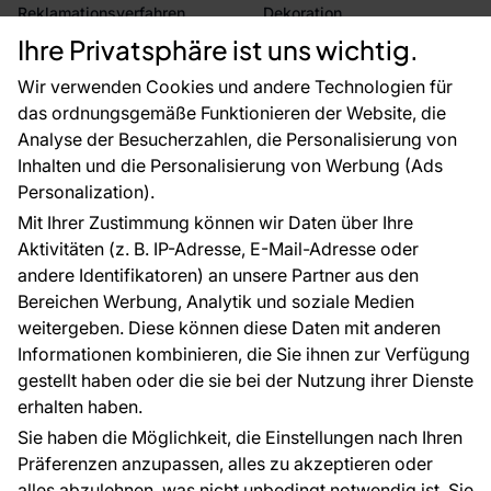
Reklamationsverfahren
Dekoration
Rücksendung von Waren
Selbstklebende Folien
Ihre Privatsphäre ist uns wichtig.
CE-Zertifizierung
Zubehör
Großhandel
Tapetenmuster
Wir verwenden Cookies und andere Technologien für
Raumvisualisierung
das ordnungsgemäße Funktionieren der Website, die
Analyse der Besucherzahlen, die Personalisierung von
FÜR SIE
ÜBER DAS UNTERNEHMEN
Inhalten und die Personalisierung von Werbung (Ads
Blog
Über uns
Personalization).
Referenzen
Mit Ihrer Zustimmung können wir Daten über Ihre
EU-Projekte
Aktivitäten (z. B. IP-Adresse, E-Mail-Adresse oder
Ratschläge und Tipps
andere Identifikatoren) an unsere Partner aus den
FAQ
Bereichen Werbung, Analytik und soziale Medien
weitergeben. Diese können diese Daten mit anderen
Informationen kombinieren, die Sie ihnen zur Verfügung
Kontakt
gestellt haben oder die sie bei der Nutzung ihrer Dienste
Haben Sie Fragen? Wir helfen Ihnen gerne weiter
erhalten haben.
und beraten Sie persönlich.
Sie haben die Möglichkeit, die Einstellungen nach Ihren
+49 781 95633072
Präferenzen anzupassen, alles zu akzeptieren oder
alles abzulehnen, was nicht unbedingt notwendig ist. Sie