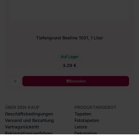
Tiefengrund Beeline 1001, 1 Liter
Auf Lager
3.29 €
Bestellen
ÜBER DEN KAUF
PRODUKTANGEBOT
Geschäftsbedingungen
Tapeten
Versand und Bezahlung
Fototapeten
Vertragsrücktritt
Leiste
Reklamationsverfahren
Dekoration