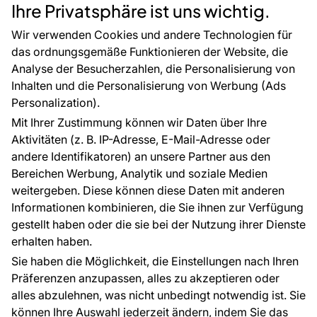
Rücksendung von Waren
Selbstklebende Folien
Ihre Privatsphäre ist uns wichtig.
CE-Zertifizierung
Zubehör
Großhandel
Tapetenmuster
Wir verwenden Cookies und andere Technologien für
Raumvisualisierung
das ordnungsgemäße Funktionieren der Website, die
Analyse der Besucherzahlen, die Personalisierung von
FÜR SIE
ÜBER DAS UNTERNEHMEN
Inhalten und die Personalisierung von Werbung (Ads
Blog
Über uns
Personalization).
Referenzen
Mit Ihrer Zustimmung können wir Daten über Ihre
EU-Projekte
Aktivitäten (z. B. IP-Adresse, E-Mail-Adresse oder
Ratschläge und Tipps
andere Identifikatoren) an unsere Partner aus den
FAQ
Bereichen Werbung, Analytik und soziale Medien
weitergeben. Diese können diese Daten mit anderen
Informationen kombinieren, die Sie ihnen zur Verfügung
Kontakt
gestellt haben oder die sie bei der Nutzung ihrer Dienste
Haben Sie Fragen? Wir helfen Ihnen gerne weiter
erhalten haben.
und beraten Sie persönlich.
Sie haben die Möglichkeit, die Einstellungen nach Ihren
+49 781 95633072
Präferenzen anzupassen, alles zu akzeptieren oder
alles abzulehnen, was nicht unbedingt notwendig ist. Sie
service@tapeteneshop.de
können Ihre Auswahl jederzeit ändern, indem Sie das