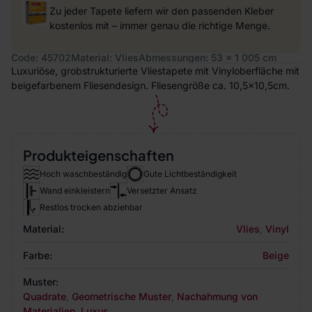
Zu jeder Tapete liefern wir den passenden Kleber
kostenlos mit – immer genau die richtige Menge.
Code: 45702
Material: Vlies
Abmessungen: 53 x 1 005 cm
Luxuriöse, grobstrukturierte Vliestapete mit Vinyloberfläche mit
beigefarbenem Fliesendesign. Fliesengröße ca. 10,5x10,5cm.
Produkteigenschaften
Hoch waschbeständig
Gute Lichtbeständigkeit
Wand einkleistern
Versetzter Ansatz
Restlos trocken abziehbar
Material:
Vlies
,
Vinyl
Farbe:
Beige
Muster:
Quadrate
,
Geometrische Muster
,
Nachahmung von
Materialien
,
Luxus