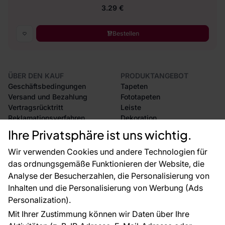
3.29 €
Bestellen
ÜBER DEN KAUF
PRODUKTANGEBOT
Geschäftsbedingungen
Tapeten
Versand und Bezahlung
Fototapeten
Vertragsrücktritt
Leiste
Reklamationsverfahren
Dekoration
Rücksendung von Waren
Selbstklebende Folien
Ihre Privatsphäre ist uns wichtig.
CE-Zertifizierung
Zubehör
Großhandel
Tapetenmuster
Wir verwenden Cookies und andere Technologien für
Raumvisualisierung
das ordnungsgemäße Funktionieren der Website, die
Analyse der Besucherzahlen, die Personalisierung von
FÜR SIE
ÜBER DAS UNTERNEHMEN
Inhalten und die Personalisierung von Werbung (Ads
Blog
Über uns
Personalization).
Referenzen
Mit Ihrer Zustimmung können wir Daten über Ihre
EU-Projekte