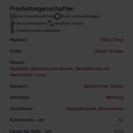
Produkteigenschaften
Hoch waschbeständig
Gute Lichtbeständigkeit
Wand einkleistern
Versetzter Ansatz
Restlos trocken abziehbar
Material:
Vlies
,
Vinyl
Farbe:
Braun
,
Orange
Muster:
Quadrate
,
Geometrische Muster
,
Nachahmung von
Materialien
,
Luxus
Standort:
Badezimmer
,
Küche
Hersteller:
Marburg
Oberfläche:
Halbglänzende
,
Strukturierte
Rollenbreite - cm:
53
Länge der Rolle - cm:
1005