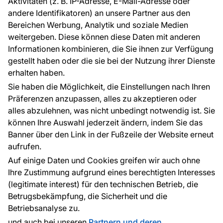
Aktivitäten (z. B. IP-Adresse, E-Mail-Adresse oder
Ratschläge und Tipps
andere Identifikatoren) an unsere Partner aus den
FAQ
Bereichen Werbung, Analytik und soziale Medien
weitergeben. Diese können diese Daten mit anderen
Informationen kombinieren, die Sie ihnen zur Verfügung
Kontakt
gestellt haben oder die sie bei der Nutzung ihrer Dienste
Haben Sie Fragen? Wir helfen Ihnen gerne weiter
erhalten haben.
und beraten Sie persönlich.
Sie haben die Möglichkeit, die Einstellungen nach Ihren
+49 781 95633072
Präferenzen anzupassen, alles zu akzeptieren oder
alles abzulehnen, was nicht unbedingt notwendig ist. Sie
service@tapeteneshop.de
können Ihre Auswahl jederzeit ändern, indem Sie das
Banner über den Link in der Fußzeile der Website erneut
aufrufen.
Zahlungsarten:
Auf einige Daten und Cookies greifen wir auch ohne
Die Zahlungen werden geleistet von:
Ihre Zustimmung aufgrund eines berechtigten Interesses
(legitimate interest) für den technischen Betrieb, die
Betrugsbekämpfung, die Sicherheit und die
Betriebsanalyse zu.
Schutz personenbezogener Daten
Cookies
und auch bei unseren
Partnern und deren