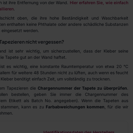
h ist ihre Entfernung von der Wand.
Hier erfahren Sie, wie einfach
allieren
.
lschicht oben, die ihre hohe Beständigkeit und Waschbarkeit
ten enthalten keine Phthalate oder andere schädliche Substanzen
 eingesetzt werden.
Tapezieren nicht vergessen?
d ist sehr wichtig, um sicherzustellen, dass der Kleber seine
 die Tapete gut an der Wand haftet.
ist es wichtig, eine konstante Raumtemperatur von etwa 20 °C
allem für weitere 48 Stunden nicht zu lüften, auch wenn es feucht
Kleber benötigt einfach Zeit, um vollständig zu trocknen.
dem Tapezieren die
Chargennummer der Tapete zu überprüfen
.
ollen bestellen, geben Sie immer die Chargennummer des
 dem Etikett als Batch No. angegeben). Wenn die Tapeten aus
n stammen, kann es zu
Farbabweichungen kommen
, für die wir
nehmen.
Identifikationsdaten des Herstellers