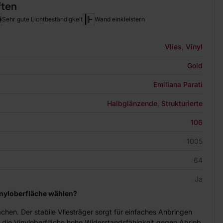
ften
Sehr gute Lichtbeständigkeit
Wand einkleistern
Vlies
,
Vinyl
Gold
Emiliana Parati
Halbglänzende
,
Strukturierte
106
1005
64
Ja
inyloberfläche wählen?
achen. Der stabile Vliesträger sorgt für einfaches Anbringen
 die Vinyloberfläche hohe Widerstandsfähigkeit gegen Abrieb