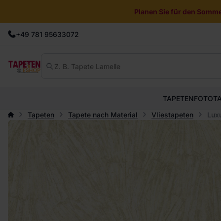
Planen Sie für den Sommer
+49 781 95633072
TAPETEN
FOTOT
Tapeten
Tapete nach Material
Vliestapeten
Luxu