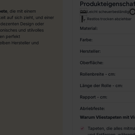
Produkteigenscha
pete
, die mit einem
Leicht scheuerbeständig
it auf sich zieht, und einer
Restlos trocken abziehbar
 dezenten Design oder
Material:
nisches und stilvolles
en perfekt
Farbe:
ben Hersteller und
Hersteller:
Oberfläche:
Rollenbreite - cm:
Länge der Rolle - cm:
Rapport - cm:
Abriebfeste:
Warum Vliestapeten mit V
Tapeten, die alles mitm
und Entfernen, während