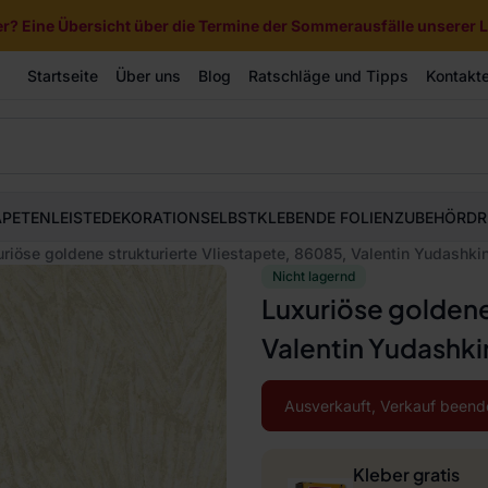
? Eine Übersicht über die Termine der Sommerausfälle unserer Li
Startseite
Über uns
Blog
Ratschläge und Tipps
Kontakt
APETEN
LEISTE
DEKORATION
SELBSTKLEBENDE FOLIEN
ZUBEHÖR
DR
riöse goldene strukturierte Vliestapete, 86085, Valentin Yudashkin
Nicht lagernd
Luxuriöse goldene
Valentin Yudashkin
Ausverkauft, Verkauf beend
Kleber gratis