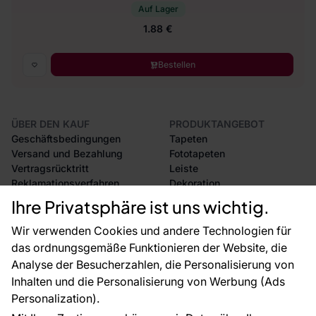
Auf Lager
1.88 €
Bestellen
ÜBER DEN KAUF
PRODUKTANGEBOT
Geschäftsbedingungen
Tapeten
Versand und Bezahlung
Fototapeten
Vertragsrücktritt
Leiste
Reklamationsverfahren
Dekoration
Rücksendung von Waren
Selbstklebende Folien
Ihre Privatsphäre ist uns wichtig.
CE-Zertifizierung
Zubehör
Großhandel
Tapetenmuster
Wir verwenden Cookies und andere Technologien für
Raumvisualisierung
das ordnungsgemäße Funktionieren der Website, die
Analyse der Besucherzahlen, die Personalisierung von
FÜR SIE
ÜBER DAS UNTERNEHMEN
Inhalten und die Personalisierung von Werbung (Ads
Blog
Über uns
Personalization).
Referenzen