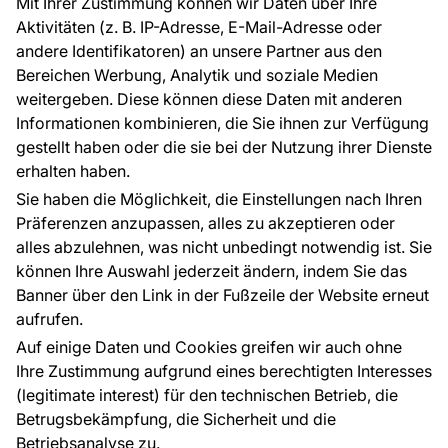
Mit Ihrer Zustimmung können wir Daten über Ihre
EU-Projekte
Aktivitäten (z. B. IP-Adresse, E-Mail-Adresse oder
Ratschläge und Tipps
andere Identifikatoren) an unsere Partner aus den
FAQ
Bereichen Werbung, Analytik und soziale Medien
weitergeben. Diese können diese Daten mit anderen
Informationen kombinieren, die Sie ihnen zur Verfügung
Kontakt
gestellt haben oder die sie bei der Nutzung ihrer Dienste
Haben Sie Fragen? Wir helfen Ihnen gerne weiter
erhalten haben.
und beraten Sie persönlich.
Sie haben die Möglichkeit, die Einstellungen nach Ihren
+49 781 95633072
Präferenzen anzupassen, alles zu akzeptieren oder
alles abzulehnen, was nicht unbedingt notwendig ist. Sie
service@tapeteneshop.de
können Ihre Auswahl jederzeit ändern, indem Sie das
Banner über den Link in der Fußzeile der Website erneut
aufrufen.
Zahlungsarten:
Auf einige Daten und Cookies greifen wir auch ohne
Die Zahlungen werden geleistet von:
Ihre Zustimmung aufgrund eines berechtigten Interesses
(legitimate interest) für den technischen Betrieb, die
Betrugsbekämpfung, die Sicherheit und die
Betriebsanalyse zu.