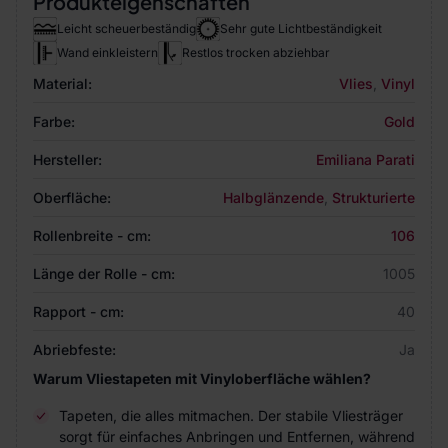
Produkteigenschaften
Leicht scheuerbeständig
Sehr gute Lichtbeständigkeit
Wand einkleistern
Restlos trocken abziehbar
Material:
Vlies
,
Vinyl
Farbe:
Gold
Hersteller:
Emiliana Parati
Oberfläche:
Halbglänzende
,
Strukturierte
Rollenbreite - cm:
106
Länge der Rolle - cm:
1005
Rapport - cm:
40
Abriebfeste:
Ja
Warum Vliestapeten mit Vinyloberfläche wählen?
Tapeten, die alles mitmachen. Der stabile Vliesträger
sorgt für einfaches Anbringen und Entfernen, während