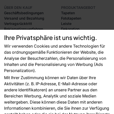
ÜBER DEN KAUF
PRODUKTANGEBOT
Geschäftsbedingungen
Tapeten
Versand und Bezahlung
Fototapeten
Vertragsrücktritt
Leiste
Reklamationsverfahren
Dekoration
Rücksendung von Waren
Selbstklebende Folien
Ihre Privatsphäre ist uns wichtig.
CE-Zertifizierung
Zubehör
Großhandel
Tapetenmuster
Wir verwenden Cookies und andere Technologien für
Raumvisualisierung
das ordnungsgemäße Funktionieren der Website, die
Analyse der Besucherzahlen, die Personalisierung von
FÜR SIE
ÜBER DAS UNTERNEHMEN
Inhalten und die Personalisierung von Werbung (Ads
Blog
Über uns
Personalization).
Referenzen
Mit Ihrer Zustimmung können wir Daten über Ihre
EU-Projekte
Aktivitäten (z. B. IP-Adresse, E-Mail-Adresse oder
Ratschläge und Tipps
andere Identifikatoren) an unsere Partner aus den
FAQ
Bereichen Werbung, Analytik und soziale Medien
weitergeben. Diese können diese Daten mit anderen
Informationen kombinieren, die Sie ihnen zur Verfügung
Kontakt