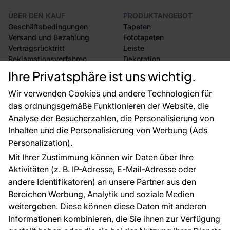
ÜBER DEN KAUF
PRODUKTANGEBOT
Geschäftsbedingungen
Tapeten
Versand und Bezahlung
Fototapeten
Vertragsrücktritt
Leiste
Reklamationsverfahren
Dekoration
Rücksendung von Waren
Selbstklebende Folien
Ihre Privatsphäre ist uns wichtig.
CE-Zertifizierung
Zubehör
Großhandel
Tapetenmuster
Wir verwenden Cookies und andere Technologien für
Raumvisualisierung
das ordnungsgemäße Funktionieren der Website, die
Analyse der Besucherzahlen, die Personalisierung von
FÜR SIE
ÜBER DAS UNTERNEHMEN
Inhalten und die Personalisierung von Werbung (Ads
Blog
Über uns
Personalization).
Referenzen
Mit Ihrer Zustimmung können wir Daten über Ihre
EU-Projekte
Aktivitäten (z. B. IP-Adresse, E-Mail-Adresse oder
Ratschläge und Tipps
andere Identifikatoren) an unsere Partner aus den
FAQ
Bereichen Werbung, Analytik und soziale Medien
weitergeben. Diese können diese Daten mit anderen
Informationen kombinieren, die Sie ihnen zur Verfügung
Kontakt