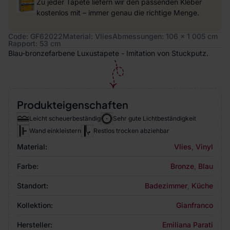
Zu jeder Tapete liefern wir den passenden Kleber
kostenlos mit – immer genau die richtige Menge.
Code: GF62022
Material: Vlies
Abmessungen: 106 x 1 005 cm
Rapport: 53 cm
Blau-bronzefarbene Luxustapete - Imitation von Stuckputz.
Produkteigenschaften
Leicht scheuerbeständig
Sehr gute Lichtbeständigkeit
Wand einkleistern
Restlos trocken abziehbar
Material:
Vlies
,
Vinyl
Farbe:
Bronze
,
Blau
Standort:
Badezimmer
,
Küche
Kollektion:
Gianfranco
Hersteller:
Emiliana Parati