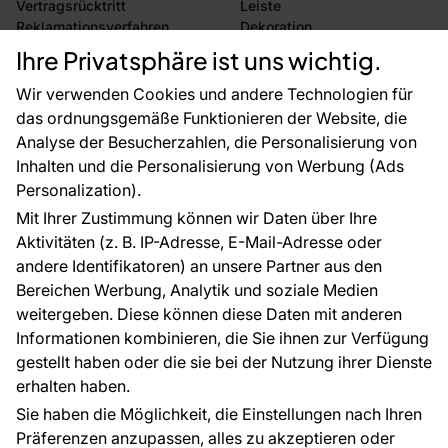
Vertragsrücktritt
Leiste
Reklamationsverfahren
Dekoration
Rücksendung von Waren
Selbstklebende Folien
Ihre Privatsphäre ist uns wichtig.
CE-Zertifizierung
Zubehör
Großhandel
Tapetenmuster
Wir verwenden Cookies und andere Technologien für
Raumvisualisierung
das ordnungsgemäße Funktionieren der Website, die
Analyse der Besucherzahlen, die Personalisierung von
FÜR SIE
ÜBER DAS UNTERNEHMEN
Inhalten und die Personalisierung von Werbung (Ads
Blog
Über uns
Personalization).
Referenzen
Mit Ihrer Zustimmung können wir Daten über Ihre
EU-Projekte
Aktivitäten (z. B. IP-Adresse, E-Mail-Adresse oder
Ratschläge und Tipps
andere Identifikatoren) an unsere Partner aus den
FAQ
Bereichen Werbung, Analytik und soziale Medien
weitergeben. Diese können diese Daten mit anderen
Informationen kombinieren, die Sie ihnen zur Verfügung
Kontakt
gestellt haben oder die sie bei der Nutzung ihrer Dienste
Haben Sie Fragen? Wir helfen Ihnen gerne weiter
erhalten haben.
und beraten Sie persönlich.
Sie haben die Möglichkeit, die Einstellungen nach Ihren
+49 781 95633072
Präferenzen anzupassen, alles zu akzeptieren oder