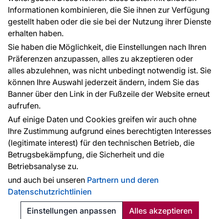
Informationen kombinieren, die Sie ihnen zur Verfügung
Kontakt
gestellt haben oder die sie bei der Nutzung ihrer Dienste
Haben Sie Fragen? Wir helfen Ihnen gerne weiter
erhalten haben.
und beraten Sie persönlich.
Sie haben die Möglichkeit, die Einstellungen nach Ihren
+49 781 95633072
Präferenzen anzupassen, alles zu akzeptieren oder
alles abzulehnen, was nicht unbedingt notwendig ist. Sie
service@tapeteneshop.de
können Ihre Auswahl jederzeit ändern, indem Sie das
Banner über den Link in der Fußzeile der Website erneut
aufrufen.
Zahlungsarten:
Auf einige Daten und Cookies greifen wir auch ohne
Die Zahlungen werden geleistet von:
Ihre Zustimmung aufgrund eines berechtigten Interesses
(legitimate interest) für den technischen Betrieb, die
Betrugsbekämpfung, die Sicherheit und die
Betriebsanalyse zu.
Schutz personenbezogener Daten
Cookies
und auch bei unseren
Partnern und deren
Datenschutzrichtlinien
© 2010 - 2026
Tapeteneshop
. Alle Rechte vorbehalten.
Created:
Reklalink s.r.o.
Einstellungen anpassen
Alles akzeptieren