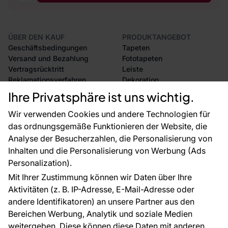
ÜBER DEN KAUF
PRODUKTANGEBOT
Geschäftsbedingungen
Tapeten
Versand und Bezahlung
Fototapeten
Vertragsrücktritt
Leiste
Reklamationsverfahren
Dekoration
Rücksendung von Waren
Selbstklebende Folien
Ihre Privatsphäre ist uns wichtig.
CE-Zertifizierung
Zubehör
Großhandel
Tapetenmuster
Wir verwenden Cookies und andere Technologien für
Raumvisualisierung
das ordnungsgemäße Funktionieren der Website, die
Analyse der Besucherzahlen, die Personalisierung von
FÜR SIE
ÜBER DAS UNTERNEHMEN
Inhalten und die Personalisierung von Werbung (Ads
Blog
Über uns
Personalization).
Referenzen
Mit Ihrer Zustimmung können wir Daten über Ihre
EU-Projekte
Aktivitäten (z. B. IP-Adresse, E-Mail-Adresse oder
Ratschläge und Tipps
andere Identifikatoren) an unsere Partner aus den
FAQ
Bereichen Werbung, Analytik und soziale Medien
weitergeben. Diese können diese Daten mit anderen