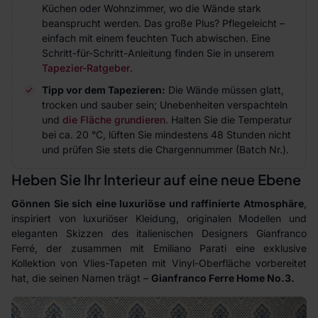
Küchen oder Wohnzimmer, wo die Wände stark
beansprucht werden. Das große Plus? Pflegeleicht –
einfach mit einem feuchten Tuch abwischen. Eine
Schritt-für-Schritt-Anleitung finden Sie in unserem
Tapezier-Ratgeber
.
Tipp vor dem Tapezieren:
Die Wände müssen glatt,
trocken und sauber sein; Unebenheiten verspachteln
und
die Fläche grundieren
. Halten Sie die Temperatur
bei ca. 20 °C, lüften Sie mindestens 48 Stunden nicht
und prüfen Sie stets die Chargennummer (Batch Nr.).
Heben Sie Ihr Interieur auf eine neue Ebene
Gönnen Sie sich eine luxuriöse und raffinierte Atmosphäre
,
inspiriert von luxuriöser Kleidung, originalen Modellen und
eleganten Skizzen des italienischen Designers Gianfranco
Ferré, der zusammen mit Emiliano Parati eine exklusive
Kollektion von Vlies-Tapeten mit Vinyl-Oberfläche vorbereitet
hat, die seinen Namen trägt –
Gianfranco Ferre Home No.3.