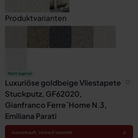
Produktvarianten
Nicht lagernd
Luxuriöse goldbeige Vliestapete
Stuckputz, GF62020,
Gianfranco Ferre´Home N.3,
Emiliana Parati
×
Ausverkauft, Verkauf beendet.