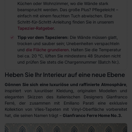
Küchen oder Wohnzimmer, wo die Wände stark
beansprucht werden. Das große Plus? Pflegeleicht –
einfach mit einem feuchten Tuch abwischen. Eine
Schritt-für-Schritt-Anleitung finden Sie in unserem
Tapezier-Ratgeber
.
Tipp vor dem Tapezieren:
Die Wände müssen glatt,
trocken und sauber sein; Unebenheiten verspachteln
und
die Fläche grundieren
. Halten Sie die Temperatur
bei ca. 20 °C, lüften Sie mindestens 48 Stunden nicht
und prüfen Sie stets die Chargennummer (Batch Nr.).
Heben Sie Ihr Interieur auf eine neue Ebene
Gönnen Sie sich eine luxuriöse und raffinierte Atmosphäre
,
inspiriert von luxuriöser Kleidung, originalen Modellen und
eleganten Skizzen des italienischen Designers Gianfranco
Ferré, der zusammen mit Emiliano Parati eine exklusive
Kollektion von Vlies-Tapeten mit Vinyl-Oberfläche vorbereitet
hat, die seinen Namen trägt –
Gianfranco Ferre Home No.3.