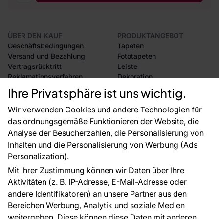
ÜBER DEN KAUF
PRODUKTANGEBOT
Geschäftsbedingungen
Tapeten
Versand und Bezahlung
Fototapeten
Vertragsrücktritt
Leiste
Reklamationsverfahren
Dekoration
Rücksendung von Waren
Selbstklebende Folien
Ihre Privatsphäre ist uns wichtig.
CE-Zertifizierung
Zubehör
Großhandel
Tapetenmuster
Wir verwenden Cookies und andere Technologien für
Raumvisualisierung
das ordnungsgemäße Funktionieren der Website, die
Analyse der Besucherzahlen, die Personalisierung von
FÜR SIE
ÜBER DAS UNTERNEHMEN
Inhalten und die Personalisierung von Werbung (Ads
Blog
Über uns
Personalization).
Referenzen
Mit Ihrer Zustimmung können wir Daten über Ihre
EU-Projekte
Aktivitäten (z. B. IP-Adresse, E-Mail-Adresse oder
Ratschläge und Tipps
andere Identifikatoren) an unsere Partner aus den
FAQ
Bereichen Werbung, Analytik und soziale Medien
weitergeben. Diese können diese Daten mit anderen