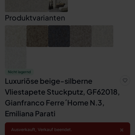
Produktvarianten
Nicht lagernd
Luxuriöse beige-silberne
Vliestapete Stuckputz, GF62018,
Gianfranco Ferre´Home N.3,
Emiliana Parati
×
Ausverkauft, Verkauf beendet.