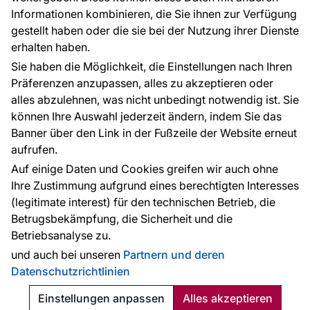
Informationen kombinieren, die Sie ihnen zur Verfügung
Kontakt
gestellt haben oder die sie bei der Nutzung ihrer Dienste
Haben Sie Fragen? Wir helfen Ihnen gerne weiter
erhalten haben.
und beraten Sie persönlich.
Sie haben die Möglichkeit, die Einstellungen nach Ihren
+49 781 95633072
Präferenzen anzupassen, alles zu akzeptieren oder
alles abzulehnen, was nicht unbedingt notwendig ist. Sie
service@tapeteneshop.de
können Ihre Auswahl jederzeit ändern, indem Sie das
Banner über den Link in der Fußzeile der Website erneut
aufrufen.
Zahlungsarten:
Auf einige Daten und Cookies greifen wir auch ohne
Die Zahlungen werden geleistet von:
Ihre Zustimmung aufgrund eines berechtigten Interesses
(legitimate interest) für den technischen Betrieb, die
Betrugsbekämpfung, die Sicherheit und die
Betriebsanalyse zu.
Schutz personenbezogener Daten
Cookies
und auch bei unseren
Partnern und deren
Datenschutzrichtlinien
© 2010 - 2026
Tapeteneshop
. Alle Rechte vorbehalten.
Created:
Reklalink s.r.o.
Einstellungen anpassen
Alles akzeptieren