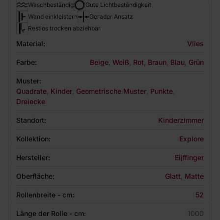
Waschbeständig
Gute Lichtbeständigkeit
Wand einkleistern
Gerader Ansatz
Restlos trocken abziehbar
Material:
Vlies
Farbe:
Beige
,
Weiß
,
Rot
,
Braun
,
Blau
,
Grün
Muster:
Quadrate
,
Kinder
,
Geometrische Muster
,
Punkte
,
Dreiecke
Standort:
Kinderzimmer
Kollektion:
Explore
Hersteller:
Eijffinger
Oberfläche:
Glatt
,
Matte
Rollenbreite - cm:
52
Länge der Rolle - cm:
1000