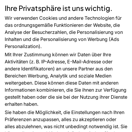
Rücksendung von Waren
Selbstklebende Folien
Ihre Privatsphäre ist uns wichtig.
CE-Zertifizierung
Zubehör
Großhandel
Tapetenmuster
Wir verwenden Cookies und andere Technologien für
Raumvisualisierung
das ordnungsgemäße Funktionieren der Website, die
Analyse der Besucherzahlen, die Personalisierung von
FÜR SIE
ÜBER DAS UNTERNEHMEN
Inhalten und die Personalisierung von Werbung (Ads
Blog
Über uns
Personalization).
Referenzen
Mit Ihrer Zustimmung können wir Daten über Ihre
EU-Projekte
Aktivitäten (z. B. IP-Adresse, E-Mail-Adresse oder
Ratschläge und Tipps
andere Identifikatoren) an unsere Partner aus den
FAQ
Bereichen Werbung, Analytik und soziale Medien
weitergeben. Diese können diese Daten mit anderen
Informationen kombinieren, die Sie ihnen zur Verfügung
Kontakt
gestellt haben oder die sie bei der Nutzung ihrer Dienste
Haben Sie Fragen? Wir helfen Ihnen gerne weiter
erhalten haben.
und beraten Sie persönlich.
Sie haben die Möglichkeit, die Einstellungen nach Ihren
+49 781 95633072
Präferenzen anzupassen, alles zu akzeptieren oder
alles abzulehnen, was nicht unbedingt notwendig ist. Sie
service@tapeteneshop.de