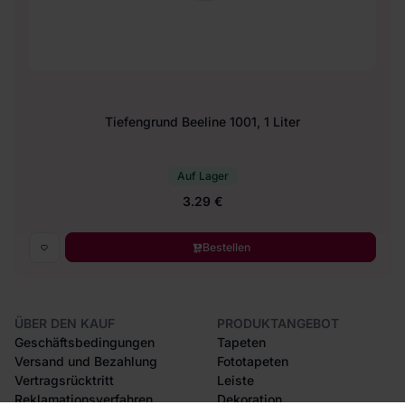
Tiefengrund Beeline 1001, 1 Liter
Auf Lager
3.29 €
Bestellen
ÜBER DEN KAUF
PRODUKTANGEBOT
Geschäftsbedingungen
Tapeten
Versand und Bezahlung
Fototapeten
Vertragsrücktritt
Leiste
Reklamationsverfahren
Dekoration