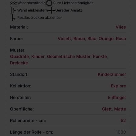
Waschbeständig
Gute Lichtbeständigkeit
Wand einkleistern
Gerader Ansatz
Restlos trocken abziehbar
Material:
Vlies
Farbe:
Violett
,
Braun
,
Blau
,
Orange
,
Rosa
Muster:
Quadrate
,
Kinder
,
Geometrische Muster
,
Punkte
,
Dreiecke
Standort:
Kinderzimmer
Kollektion:
Explore
Hersteller:
Eijffinger
Oberfläche:
Glatt
,
Matte
Rollenbreite - cm:
52
Länge der Rolle - cm:
1000