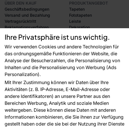
ÜBER DEN KAUF
PRODUKTANGEBOT
Geschäftsbedingungen
Tapeten
Versand und Bezahlung
Fototapeten
Vertragsrücktritt
Leiste
Reklamationsverfahren
Dekoration
Rücksendung von Waren
Selbstklebende Folien
Ihre Privatsphäre ist uns wichtig.
CE-Zertifizierung
Zubehör
Großhandel
Tapetenmuster
Wir verwenden Cookies und andere Technologien für
Raumvisualisierung
das ordnungsgemäße Funktionieren der Website, die
Analyse der Besucherzahlen, die Personalisierung von
FÜR SIE
ÜBER DAS UNTERNEHMEN
Inhalten und die Personalisierung von Werbung (Ads
Blog
Über uns
Personalization).
Referenzen
Mit Ihrer Zustimmung können wir Daten über Ihre
EU-Projekte
Aktivitäten (z. B. IP-Adresse, E-Mail-Adresse oder
Ratschläge und Tipps
andere Identifikatoren) an unsere Partner aus den
FAQ
Bereichen Werbung, Analytik und soziale Medien
weitergeben. Diese können diese Daten mit anderen
Informationen kombinieren, die Sie ihnen zur Verfügung
Kontakt
gestellt haben oder die sie bei der Nutzung ihrer Dienste