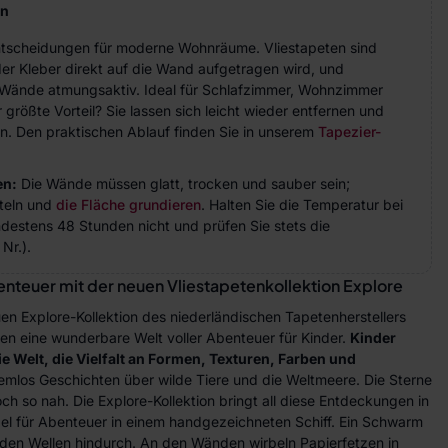
en
Entscheidungen für moderne Wohnräume. Vliestapeten sind
der Kleber direkt auf die Wand aufgetragen wird, und
ie Wände atmungsaktiv. Ideal für Schlafzimmer, Wohnzimmer
größte Vorteil? Sie lassen sich leicht wieder entfernen und
n. Den praktischen Ablauf finden Sie in unserem
Tapezier-
en:
Die Wände müssen glatt, trocken und sauber sein;
teln und
die Fläche grundieren
. Halten Sie die Temperatur bei
indestens 48 Stunden nicht und prüfen Sie stets die
Nr.).
benteuer mit der neuen Vliestapetenkollektion Explore
en Explore-Kollektion des niederländischen Tapetenherstellers
umen eine wunderbare Welt voller Abenteuer für Kinder.
Kinder
die Welt, die Vielfalt an Formen, Texturen, Farben und
emlos Geschichten über wilde Tiere und die Weltmeere. Die Sterne
h so nah. Die Explore-Kollektion bringt all diese Entdeckungen in
gel für Abenteuer in einem handgezeichneten Schiff. Ein Schwarm
r den Wellen hindurch. An den Wänden wirbeln Papierfetzen in