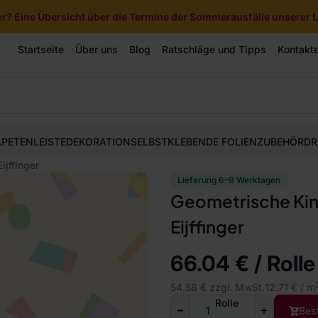
? Eine Übersicht über die Termine der Sommerausfälle unserer Li
Startseite
Über uns
Blog
Ratschläge und Tipps
Kontakt
APETEN
LEISTE
DEKORATION
SELBSTKLEBENDE FOLIEN
ZUBEHÖR
DR
jffinger
Lieferung 6–9 Werktagen
Geometrische Kin
Eijffinger
66.04 € / Rolle
54.58 € zzgl. MwSt.
12.71 € / m
Rolle
Bes