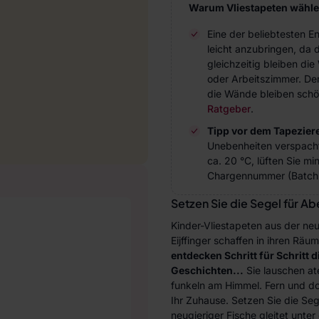
Warum Vliestapeten wähl
Eine der beliebtesten 
leicht anzubringen, da 
gleichzeitig bleiben d
oder Arbeitszimmer. Der 
die Wände bleiben schö
Ratgeber
.
Tipp vor dem Tapezier
Unebenheiten verspach
ca. 20 °C, lüften Sie m
Chargennummer (Batch 
Setzen Sie die Segel für A
Kinder-Vliestapeten aus der neu
Eijffinger schaffen in ihren Rä
entdecken Schritt für Schritt 
Geschichten...
Sie lauschen at
funkeln am Himmel. Fern und doc
Ihr Zuhause. Setzen Sie die Se
neugieriger Fische gleitet unte