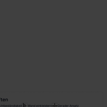
ften
chtbeständigkeit
Wand einkleistern
Gerader Ansatz