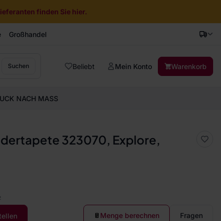
eferanten finden Sie hier.
e
Großhandel
Beliebt
Mein Konto
Warenkorb
Suchen
UCK NACH MASS
dertapete 323070, Explore,
2
Menge berechnen
Fragen
tellen