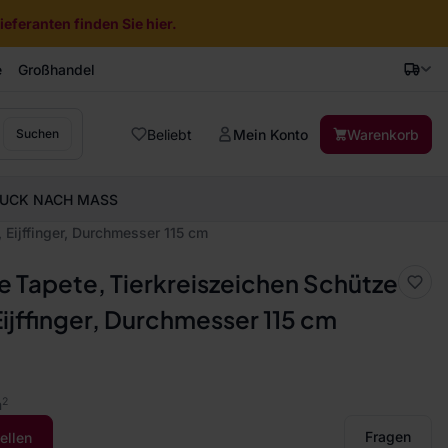
eferanten finden Sie hier.
e
Großhandel
Beliebt
Mein Konto
Warenkorb
Suchen
UCK NACH MASS
 Eijffinger, Durchmesser 115 cm
e Tapete, Tierkreiszeichen Schütze
Eijffinger, Durchmesser 115 cm
2
m
Fragen
ellen