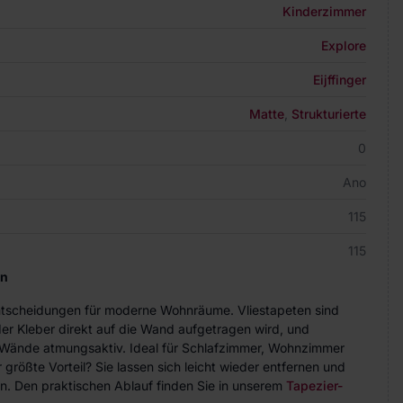
Kinderzimmer
Explore
Eijffinger
Matte
,
Strukturierte
0
Ano
115
115
en
Entscheidungen für moderne Wohnräume. Vliestapeten sind
der Kleber direkt auf die Wand aufgetragen wird, und
ie Wände atmungsaktiv. Ideal für Schlafzimmer, Wohnzimmer
größte Vorteil? Sie lassen sich leicht wieder entfernen und
n. Den praktischen Ablauf finden Sie in unserem
Tapezier-