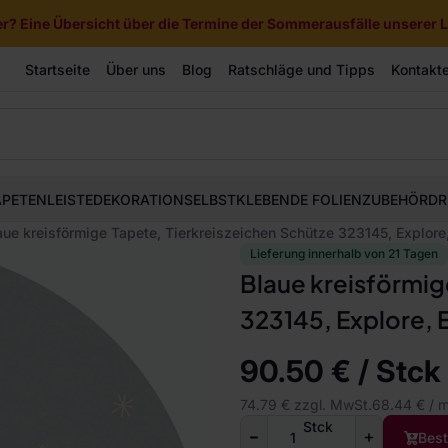
? Eine Übersicht über die Termine der Sommerausfälle unserer Li
Startseite
Über uns
Blog
Ratschläge und Tipps
Kontakt
APETEN
LEISTE
DEKORATION
SELBSTKLEBENDE FOLIEN
ZUBEHÖR
DR
aue kreisförmige Tapete, Tierkreiszeichen Schütze 323145, Explore,
Lieferung innerhalb von 21 Tagen
Blaue kreisförmig
323145, Explore, 
90.50 € / Stck
74.79 € zzgl. MwSt.
68.44 € / 
Stck
Best