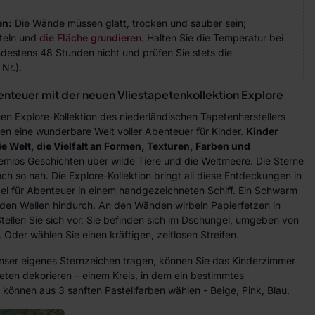
en:
Die Wände müssen glatt, trocken und sauber sein;
teln und
die Fläche grundieren
. Halten Sie die Temperatur bei
indestens 48 Stunden nicht und prüfen Sie stets die
Nr.).
benteuer mit der neuen Vliestapetenkollektion Explore
en Explore-Kollektion des niederländischen Tapetenherstellers
umen eine wunderbare Welt voller Abenteuer für Kinder.
Kinder
die Welt, die Vielfalt an Formen, Texturen, Farben und
emlos Geschichten über wilde Tiere und die Weltmeere. Die Sterne
h so nah. Die Explore-Kollektion bringt all diese Entdeckungen in
gel für Abenteuer in einem handgezeichneten Schiff. Ein Schwarm
r den Wellen hindurch. An den Wänden wirbeln Papierfetzen in
ellen Sie sich vor, Sie befinden sich im Dschungel, umgeben von
 Oder wählen Sie einen kräftigen, zeitlosen Streifen.
unser eigenes Sternzeichen tragen, können Sie das Kinderzimmer
apeten dekorieren – einem Kreis, in dem ein bestimmtes
e können aus 3 sanften Pastellfarben wählen - Beige, Pink, Blau.