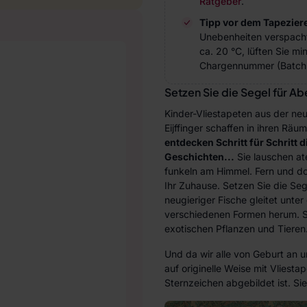
Ratgeber
.
Tipp vor dem Tapezier
Unebenheiten verspach
ca. 20 °C, lüften Sie m
Chargennummer (Batch 
Setzen Sie die Segel für A
Kinder-Vliestapeten aus der neu
Eijffinger schaffen in ihren Rä
entdecken Schritt für Schritt 
Geschichten...
Sie lauschen at
funkeln am Himmel. Fern und doc
Ihr Zuhause. Setzen Sie die Se
neugieriger Fische gleitet unte
verschiedenen Formen herum. St
exotischen Pflanzen und Tieren.
Und da wir alle von Geburt an 
auf originelle Weise mit Vliest
Sternzeichen abgebildet ist. Si