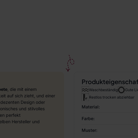
Produkteigenscha
pete
, die mit einem
Waschbeständig
Gute Li
it auf sich zieht, und einer
Restlos trocken abziehbar
 dezenten Design oder
Material:
nisches und stilvolles
en perfekt
Farbe:
ben Hersteller und
Muster: