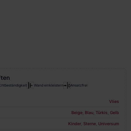
ften
chtbeständigkeit
Wand einkleistern
Ansatzfrei
Vlies
Beige
,
Blau
,
Türkis
,
Gelb
Kinder
,
Sterne
,
Universum