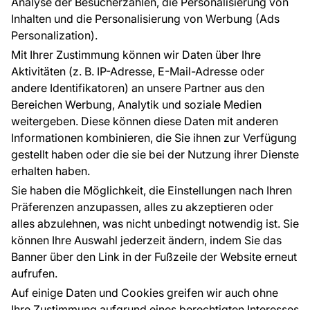
Analyse der Besucherzahlen, die Personalisierung von
FÜR SIE
ÜBER DAS UNTERNEHMEN
Inhalten und die Personalisierung von Werbung (Ads
Blog
Über uns
Personalization).
Referenzen
Mit Ihrer Zustimmung können wir Daten über Ihre
EU-Projekte
Aktivitäten (z. B. IP-Adresse, E-Mail-Adresse oder
Ratschläge und Tipps
andere Identifikatoren) an unsere Partner aus den
FAQ
Bereichen Werbung, Analytik und soziale Medien
weitergeben. Diese können diese Daten mit anderen
Informationen kombinieren, die Sie ihnen zur Verfügung
Kontakt
gestellt haben oder die sie bei der Nutzung ihrer Dienste
Haben Sie Fragen? Wir helfen Ihnen gerne weiter
erhalten haben.
und beraten Sie persönlich.
Sie haben die Möglichkeit, die Einstellungen nach Ihren
+49 781 95633072
Präferenzen anzupassen, alles zu akzeptieren oder
alles abzulehnen, was nicht unbedingt notwendig ist. Sie
service@tapeteneshop.de
können Ihre Auswahl jederzeit ändern, indem Sie das
Banner über den Link in der Fußzeile der Website erneut
aufrufen.
Zahlungsarten:
Auf einige Daten und Cookies greifen wir auch ohne
Die Zahlungen werden geleistet von:
Ihre Zustimmung aufgrund eines berechtigten Interesses