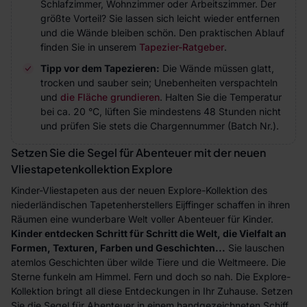
Schlafzimmer, Wohnzimmer oder Arbeitszimmer. Der
größte Vorteil? Sie lassen sich leicht wieder entfernen
und die Wände bleiben schön. Den praktischen Ablauf
finden Sie in unserem
Tapezier-Ratgeber
.
Tipp vor dem Tapezieren:
Die Wände müssen glatt,
trocken und sauber sein; Unebenheiten verspachteln
und
die Fläche grundieren
. Halten Sie die Temperatur
bei ca. 20 °C, lüften Sie mindestens 48 Stunden nicht
und prüfen Sie stets die Chargennummer (Batch Nr.).
Setzen Sie die Segel für Abenteuer mit der neuen
Vliestapetenkollektion Explore
Kinder-Vliestapeten aus der neuen Explore-Kollektion des
niederländischen Tapetenherstellers Eijffinger schaffen in ihren
Räumen eine wunderbare Welt voller Abenteuer für Kinder.
Kinder entdecken Schritt für Schritt die Welt, die Vielfalt an
Formen, Texturen, Farben und Geschichten...
Sie lauschen
atemlos Geschichten über wilde Tiere und die Weltmeere. Die
Sterne funkeln am Himmel. Fern und doch so nah. Die Explore-
Kollektion bringt all diese Entdeckungen in Ihr Zuhause. Setzen
Sie die Segel für Abenteuer in einem handgezeichneten Schiff.