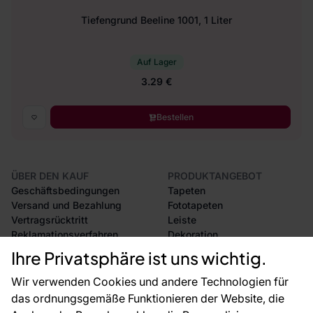
Tiefengrund Beeline 1001, 1 Liter
Auf Lager
3.29 €
Bestellen
ÜBER DEN KAUF
PRODUKTANGEBOT
Geschäftsbedingungen
Tapeten
Versand und Bezahlung
Fototapeten
Vertragsrücktritt
Leiste
Reklamationsverfahren
Dekoration
Rücksendung von Waren
Selbstklebende Folien
Ihre Privatsphäre ist uns wichtig.
CE-Zertifizierung
Zubehör
Großhandel
Tapetenmuster
Wir verwenden Cookies und andere Technologien für
Raumvisualisierung
das ordnungsgemäße Funktionieren der Website, die