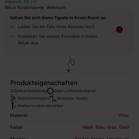
Rapport: 53 cm
Blaue Kindertapete, Weltraum.
Sehen Sie sich diese Tapete in Ihrem Raum an
Laden Sie ein Foto Ihres Raumes hoch
Probieren Sie unsere Produkte in Ihrem
Raum aus
Produkteigenschaften
Waschbeständig
Gute Lichtbeständigkeit
Wand einkleistern
Versetzter Ansatz
Restlos trocken abziehbar
Material:
Vlies
Farbe:
Weiß
,
Blau
,
Grau
,
Gold
Muster:
Kinder
,
Sterne
,
Universum