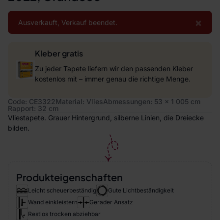
×
Ausverkauft, Verkauf beendet.
Kleber gratis
Zu jeder Tapete liefern wir den passenden Kleber
kostenlos mit – immer genau die richtige Menge.
Code: CE3322
Material: Vlies
Abmessungen: 53 x 1 005 cm
Rapport: 32 cm
Vliestapete. Grauer Hintergrund, silberne Linien, die Dreiecke
bilden.
Produkteigenschaften
Leicht scheuerbeständig
Gute Lichtbeständigkeit
Wand einkleistern
Gerader Ansatz
Restlos trocken abziehbar