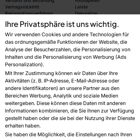
Versand und Bezahlung
Fototapeten
Vertragsrücktritt
Leiste
Reklamationsverfahren
Dekoration
Rücksendung von Waren
Selbstklebende Folien
Ihre Privatsphäre ist uns wichtig.
CE-Zertifizierung
Zubehör
Großhandel
Tapetenmuster
Wir verwenden Cookies und andere Technologien für
Raumvisualisierung
das ordnungsgemäße Funktionieren der Website, die
Analyse der Besucherzahlen, die Personalisierung von
FÜR SIE
ÜBER DAS UNTERNEHMEN
Inhalten und die Personalisierung von Werbung (Ads
Blog
Über uns
Personalization).
Referenzen
Mit Ihrer Zustimmung können wir Daten über Ihre
EU-Projekte
Aktivitäten (z. B. IP-Adresse, E-Mail-Adresse oder
Ratschläge und Tipps
andere Identifikatoren) an unsere Partner aus den
FAQ
Bereichen Werbung, Analytik und soziale Medien
weitergeben. Diese können diese Daten mit anderen
Informationen kombinieren, die Sie ihnen zur Verfügung
Kontakt
gestellt haben oder die sie bei der Nutzung ihrer Dienste
Haben Sie Fragen? Wir helfen Ihnen gerne weiter
erhalten haben.
und beraten Sie persönlich.
Sie haben die Möglichkeit, die Einstellungen nach Ihren
+49 781 95633072