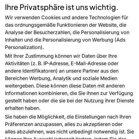
Rücksendung von Waren
Dekoration
Ihre Privatsphäre ist uns wichtig.
CE-Zertifizierung
Selbstklebende Folien
Großhandel
Zubehör
Wir verwenden Cookies und andere Technologien für
Raumvisualisierung
Tapetenmuster
das ordnungsgemäße Funktionieren der Website, die
Analyse der Besucherzahlen, die Personalisierung von
FÜR SIE
ÜBER DAS UNTERNEHMEN
Inhalten und die Personalisierung von Werbung (Ads
Blog
Über uns
Personalization).
Referenzen
Mit Ihrer Zustimmung können wir Daten über Ihre
EU-Projekte
Aktivitäten (z. B. IP-Adresse, E-Mail-Adresse oder
Ratschläge und Tipps
andere Identifikatoren) an unsere Partner aus den
FAQ
Bereichen Werbung, Analytik und soziale Medien
weitergeben. Diese können diese Daten mit anderen
Informationen kombinieren, die Sie ihnen zur Verfügung
Kontakt
gestellt haben oder die sie bei der Nutzung ihrer Dienste
Haben Sie Fragen? Wir helfen Ihnen gerne weiter
erhalten haben.
und beraten Sie persönlich.
Sie haben die Möglichkeit, die Einstellungen nach Ihren
+49 781 95633072
Präferenzen anzupassen, alles zu akzeptieren oder
alles abzulehnen, was nicht unbedingt notwendig ist. Sie
service@tapeteneshop.de