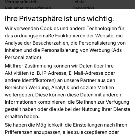
Vertragsrücktritt
Leiste
Reklamationsverfahren
Dekoration
Rücksendung von Waren
Selbstklebende Folien
Ihre Privatsphäre ist uns wichtig.
CE-Zertifizierung
Zubehör
Großhandel
Tapetenmuster
Wir verwenden Cookies und andere Technologien für
Raumvisualisierung
das ordnungsgemäße Funktionieren der Website, die
Analyse der Besucherzahlen, die Personalisierung von
FÜR SIE
ÜBER DAS UNTERNEHMEN
Inhalten und die Personalisierung von Werbung (Ads
Blog
Über uns
Personalization).
Referenzen
Mit Ihrer Zustimmung können wir Daten über Ihre
EU-Projekte
Aktivitäten (z. B. IP-Adresse, E-Mail-Adresse oder
Ratschläge und Tipps
andere Identifikatoren) an unsere Partner aus den
FAQ
Bereichen Werbung, Analytik und soziale Medien
weitergeben. Diese können diese Daten mit anderen
Informationen kombinieren, die Sie ihnen zur Verfügung
Kontakt
gestellt haben oder die sie bei der Nutzung ihrer Dienste
Haben Sie Fragen? Wir helfen Ihnen gerne weiter
erhalten haben.
und beraten Sie persönlich.
Sie haben die Möglichkeit, die Einstellungen nach Ihren
+49 781 95633072
Präferenzen anzupassen, alles zu akzeptieren oder