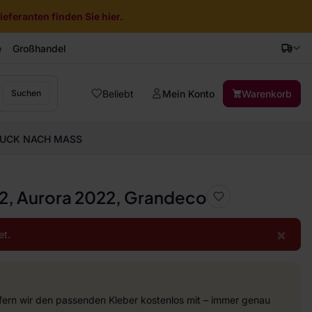
eferanten finden Sie hier.
e
Großhandel
Beliebt
Mein Konto
Warenkorb
Suchen
UCK NACH MASS
12, Aurora 2022, Grandeco
×
et.
efern wir den passenden Kleber kostenlos mit – immer genau