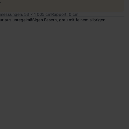
.
messungen: 53 x 1 005 cm
Rapport: 0 cm
tur aus unregelmäßigen Fasern, grau mit feinem silbrigen