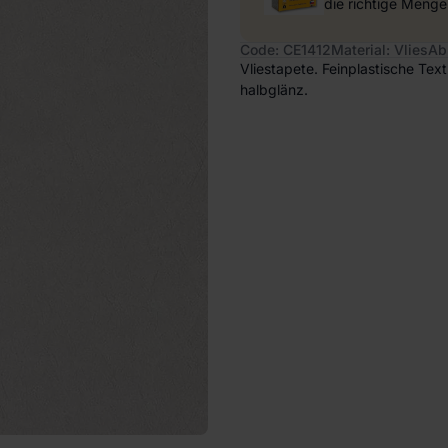
die richtige Menge
Code: CE1412
Material: Vlies
Ab
Vliestapete. Feinplastische Tex
halbglänz.