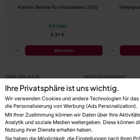
Kleister Beeline für Vliestapeten 250g
Tiefengrun
Auf Lager
5.37 €
Bestellen
ÜBER DEN KAUF
PRODUKTANGEBOT
Geschäftsbedingungen
Tapeten
Ihre Privatsphäre ist uns wichtig.
Versand und Bezahlung
Fototapeten
Vertragsrücktritt
Leiste
Wir verwenden Cookies und andere Technologien für das o
Reklamationsverfahren
Dekoration
die Personalisierung von Werbung (Ads Personalization).
Rücksendung von Waren
Selbstklebende Folien
Mit Ihrer Zustimmung können wir Daten über Ihre Aktivität
CE-Zertifizierung
Zubehör
Analytik und soziale Medien weitergeben. Diese können die
Großhandel
Tapetenmuster
Nutzung ihrer Dienste erhalten haben.
Raumvisualisierung
Sie haben die Möglichkeit, die Einstellungen nach Ihren P