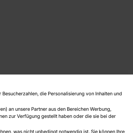
takt
ie Fragen? Wir helfen Ihnen gerne weiter und
Besucherzahlen, die Personalisierung von Inhalten und
 Sie persönlich.
781 95633072
oren) an unsere Partner aus den Bereichen Werbung,
ice@tapeteneshop.de
en zur Verfügung gestellt haben oder die sie bei der
ehnen, was nicht unbedingt notwendig ist. Sie können Ihre