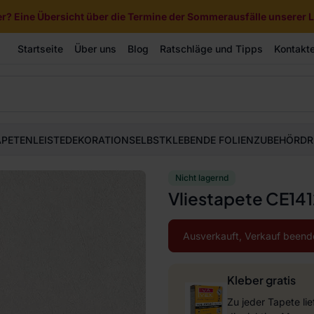
? Eine Übersicht über die Termine der Sommerausfälle unserer Li
Startseite
Über uns
Blog
Ratschläge und Tipps
Kontakt
APETEN
LEISTE
DEKORATION
SELBSTKLEBENDE FOLIEN
ZUBEHÖR
DR
Nicht lagernd
Vliestapete CE14
Ausverkauft, Verkauf beend
Kleber gratis
Zu jeder Tapete li