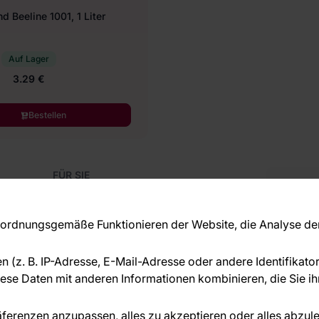
d Beeline 1001, 1 Liter
Auf Lager
3.29 €
Bestellen
FÜR SIE
Blog
Kon
Referenzen
Haben S
EU-Projekte
rdnungsgemäße Funktionieren der Website, die Analyse der 
beraten
Ratschläge und Tipps
+49 
FAQ
en (z. B. IP-Adresse, E-Mail-Adresse oder andere Identifikat
serv
se Daten mit anderen Informationen kombinieren, die Sie ihn
ÜBER DAS UNTERNEHMEN
Über uns
räferenzen anzupassen, alles zu akzeptieren oder alles abzul