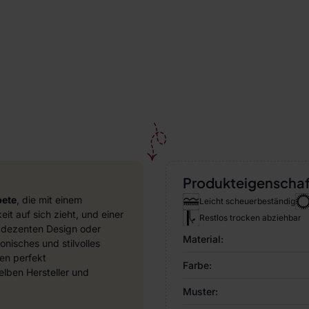
Produkteigenscha
pete
, die mit einem
Leicht scheuerbeständig
it auf sich zieht, und einer
Restlos trocken abziehbar
 dezenten Design oder
Material:
nisches und stilvolles
en perfekt
Farbe:
ben Hersteller und
Muster: