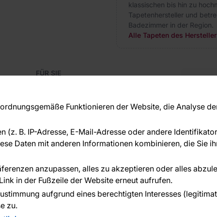
klassischen bis hin zu hoch
Tapetenhersteller und betr
Badezimmer in der Region.
Alle Tapeten des Herstelle
FÜR SIE
Blog
Kon
Referenzen
Haben S
EU-Projekte
rdnungsgemäße Funktionieren der Website, die Analyse der 
beraten
Ratschläge und Tipps
+49 
FAQ
en (z. B. IP-Adresse, E-Mail-Adresse oder andere Identifikat
serv
se Daten mit anderen Informationen kombinieren, die Sie ihn
ÜBER DAS UNTERNEHMEN
Über uns
räferenzen anzupassen, alles zu akzeptieren oder alles abzul
ink in der Fußzeile der Website erneut aufrufen.
n geleistet von:
ustimmung aufgrund eines berechtigten Interesses (legitimate 
e zu.