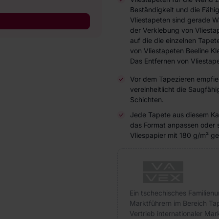
Beständigkeit und die Fähi
Vliestapeten sind gerade W
der Verklebung von Vliesta
auf die die einzelnen Tap
von Vliestapeten Beeline Kl
Das Entfernen von Vliestape
Vor dem Tapezieren empfieh
vereinheitlicht die Saugfä
Schichten.
Jede Tapete aus diesem Kat
das Format anpassen oder 
Vliespapier mit 180 g/m² ge
Ein tschechisches Familienu
Marktführern im Bereich Ta
Vertrieb internationaler M