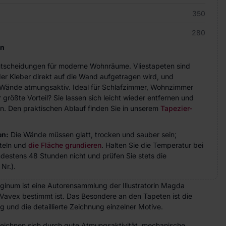
350
280
en
Entscheidungen für moderne Wohnräume. Vliestapeten sind
der Kleber direkt auf die Wand aufgetragen wird, und
ie Wände atmungsaktiv. Ideal für Schlafzimmer, Wohnzimmer
größte Vorteil? Sie lassen sich leicht wieder entfernen und
n. Den praktischen Ablauf finden Sie in unserem
Tapezier-
en:
Die Wände müssen glatt, trocken und sauber sein;
teln und
die Fläche grundieren
. Halten Sie die Temperatur bei
indestens 48 Stunden nicht und prüfen Sie stets die
Nr.).
inum ist eine Autorensammlung der Illustratorin Magda
 Vavex bestimmt ist. Das Besondere an den Tapeten ist die
und die detaillierte Zeichnung einzelner Motive.
zeichnen sich durch gute Atmungsaktivität, mechanische