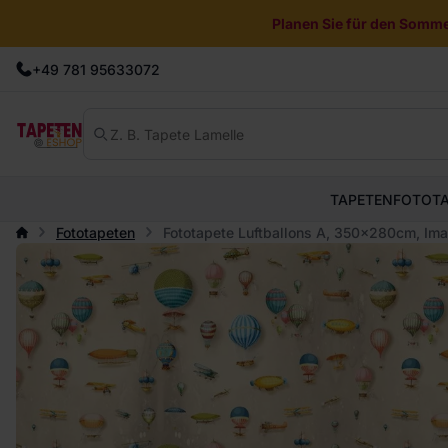
Planen Sie für den Sommer
+49 781 95633072
TAPETEN
FOTOT
Fototapeten
Fototapete Luftballons A, 350x280cm, Im