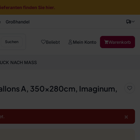
eferanten finden Sie hier.
e
Großhandel
Beliebt
Mein Konto
Warenkorb
Suchen
UCK NACH MASS
allons A, 350x280cm, Imaginum,
×
et.