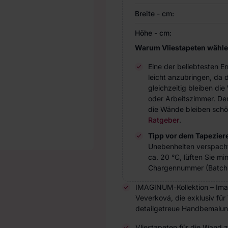
Breite - cm:
Höhe - cm:
Warum Vliestapeten wähl
Eine der beliebtesten 
leicht anzubringen, da 
gleichzeitig bleiben d
oder Arbeitszimmer. Der 
die Wände bleiben schö
Ratgeber
.
Tipp vor dem Tapezier
Unebenheiten verspach
ca. 20 °C, lüften Sie m
Chargennummer (Batch 
IMAGINUM-Kollektion – Imag
Veverková, die exklusiv für
detailgetreue Handbemalung 
Vliestapeten für die Wand 