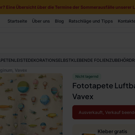
? Eine Übersicht über die Termine der Sommerausfälle unserer Li
Startseite
Über uns
Blog
Ratschläge und Tipps
Kontakt
APETEN
LEISTE
DEKORATION
SELBSTKLEBENDE FOLIEN
ZUBEHÖR
DR
aginum, Vavex
Nicht lagernd
Fototapete Luftb
Vavex
Ausverkauft, Verkauf beend
Kleber gratis