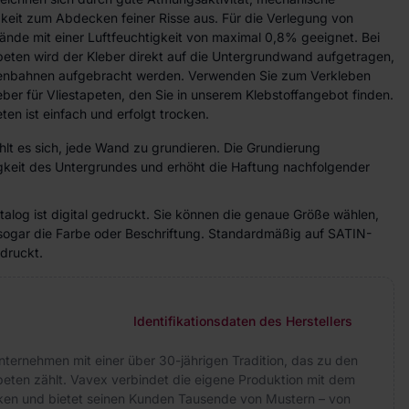
gkeit zum Abdecken feiner Risse aus. Für die Verlegung von
ände mit einer Luftfeuchtigkeit von maximal 0,8% geeignet. Bei
peten wird der Kleber direkt auf die Untergrundwand aufgetragen,
etenbahnen aufgebracht werden. Verwenden Sie zum Verkleben
eber für Vliestapeten, den Sie in unserem Klebstoffangebot finden.
ten ist einfach und erfolgt trocken.
lt es sich, jede Wand zu grundieren. Die Grundierung
higkeit des Untergrundes und erhöht die Haftung nachfolgender
alog ist digital gedruckt. Sie können die genaue Größe wählen,
sogar die Farbe oder Beschriftung. Standardmäßig auf SATIN-
druckt.
Identifikationsdaten des Herstellers
nternehmen mit einer über 30-jährigen Tradition, das zu den
peten zählt. Vavex verbindet die eigene Produktion mit dem
arken und bietet seinen Kunden Tausende von Mustern – von