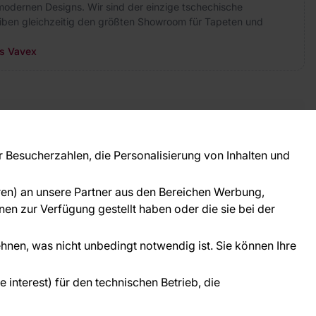
modernen Designs. Wir sind der einzige tschechische
eiben gleichzeitig den größten Showroom für Tapeten und
rs Vavex
takt
ie Fragen? Wir helfen Ihnen gerne weiter und
Besucherzahlen, die Personalisierung von Inhalten und
 Sie persönlich.
781 95633072
oren) an unsere Partner aus den Bereichen Werbung,
ice@tapeteneshop.de
en zur Verfügung gestellt haben oder die sie bei der
ehnen, was nicht unbedingt notwendig ist. Sie können Ihre
interest) für den technischen Betrieb, die