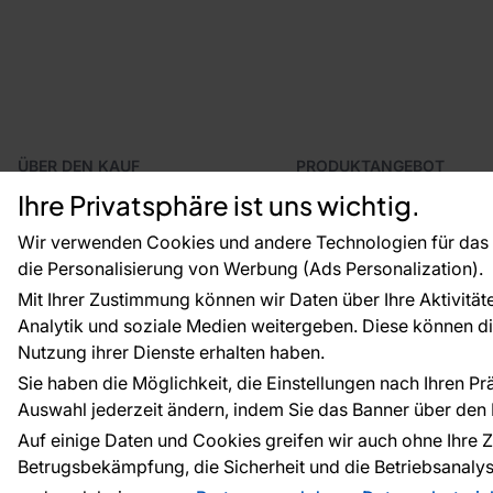
ÜBER DEN KAUF
PRODUKTANGEBOT
Geschäftsbedingungen
Tapeten
Ihre Privatsphäre ist uns wichtig.
Versand und Bezahlung
Fototapeten
Reklamationsverfahren
Leiste
Wir verwenden Cookies und andere Technologien für das o
Rücksendung von Waren
Dekoration
die Personalisierung von Werbung (Ads Personalization).
CE-Zertifizierung
Selbstklebende Folien
Mit Ihrer Zustimmung können wir Daten über Ihre Aktivität
Großhandel
Zubehör
Analytik und soziale Medien weitergeben. Diese können die
Raumvisualisierung
Tapetenmuster
Nutzung ihrer Dienste erhalten haben.
Sie haben die Möglichkeit, die Einstellungen nach Ihren P
Auswahl jederzeit ändern, indem Sie das Banner über den L
Zahlungsarten:
Die Zahlungen werde
Auf einige Daten und Cookies greifen wir auch ohne Ihre Z
Betrugsbekämpfung, die Sicherheit und die Betriebsanalys