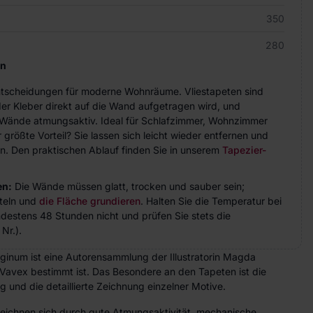
350
280
en
Entscheidungen für moderne Wohnräume. Vliestapeten sind
der Kleber direkt auf die Wand aufgetragen wird, und
ie Wände atmungsaktiv. Ideal für Schlafzimmer, Wohnzimmer
größte Vorteil? Sie lassen sich leicht wieder entfernen und
n. Den praktischen Ablauf finden Sie in unserem
Tapezier-
en:
Die Wände müssen glatt, trocken und sauber sein;
teln und
die Fläche grundieren
. Halten Sie die Temperatur bei
indestens 48 Stunden nicht und prüfen Sie stets die
Nr.).
inum ist eine Autorensammlung der Illustratorin Magda
 Vavex bestimmt ist. Das Besondere an den Tapeten ist die
und die detaillierte Zeichnung einzelner Motive.
zeichnen sich durch gute Atmungsaktivität, mechanische