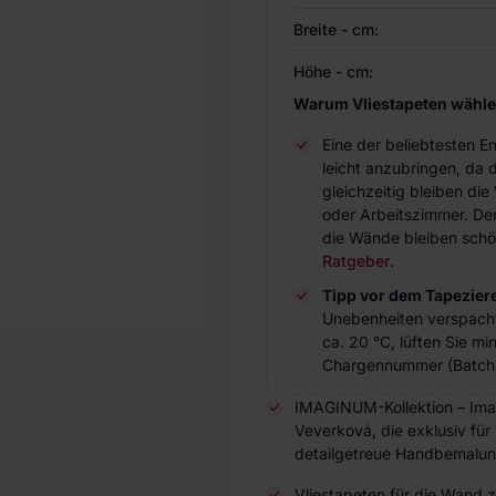
Breite - cm:
Höhe - cm:
Warum Vliestapeten wähl
Eine der beliebtesten 
leicht anzubringen, da 
gleichzeitig bleiben d
oder Arbeitszimmer. Der 
die Wände bleiben schö
Ratgeber
.
Tipp vor dem Tapezier
Unebenheiten verspach
ca. 20 °C, lüften Sie m
Chargennummer (Batch 
IMAGINUM-Kollektion – Imag
Veverková, die exklusiv für
detailgetreue Handbemalung 
Vliestapeten für die Wand 