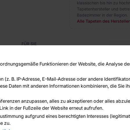
klassischen bis hin zu hoch
Tapetenhersteller und betr
Badezimmer in der Region.
Alle Tapeten des Herstelle
FÜR SIE
Blog
Kon
Referenzen
Haben S
EU-Projekte
rdnungsgemäße Funktionieren der Website, die Analyse der 
beraten
Ratschläge und Tipps
+49 
FAQ
en (z. B. IP-Adresse, E-Mail-Adresse oder andere Identifikat
serv
se Daten mit anderen Informationen kombinieren, die Sie ihn
ÜBER DAS UNTERNEHMEN
Über uns
räferenzen anzupassen, alles zu akzeptieren oder alles abzul
ink in der Fußzeile der Website erneut aufrufen.
n geleistet von:
ustimmung aufgrund eines berechtigten Interesses (legitimate 
e zu.