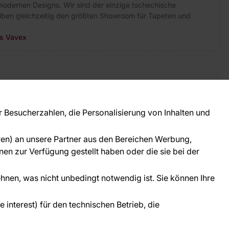
modernen Designs. Wir sind der einzige tschechische
eiben gleichzeitig den größten Showroom für Tapeten und
rs Vavex
takt
ie Fragen? Wir helfen Ihnen gerne weiter und
Besucherzahlen, die Personalisierung von Inhalten und
 Sie persönlich.
781 95633072
oren) an unsere Partner aus den Bereichen Werbung,
ice@tapeteneshop.de
en zur Verfügung gestellt haben oder die sie bei der
ehnen, was nicht unbedingt notwendig ist. Sie können Ihre
interest) für den technischen Betrieb, die