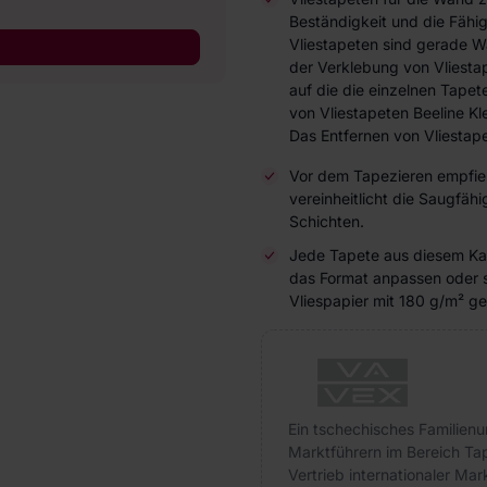
Beständigkeit und die Fähi
Vliestapeten sind gerade W
der Verklebung von Vliesta
auf die die einzelnen Tap
von Vliestapeten Beeline Kl
Das Entfernen von Vliestape
Vor dem Tapezieren empfieh
vereinheitlicht die Saugfä
Schichten.
Jede Tapete aus diesem Kat
das Format anpassen oder 
Vliespapier mit 180 g/m² ge
Ein tschechisches Familienu
Marktführern im Bereich Ta
Vertrieb internationaler M