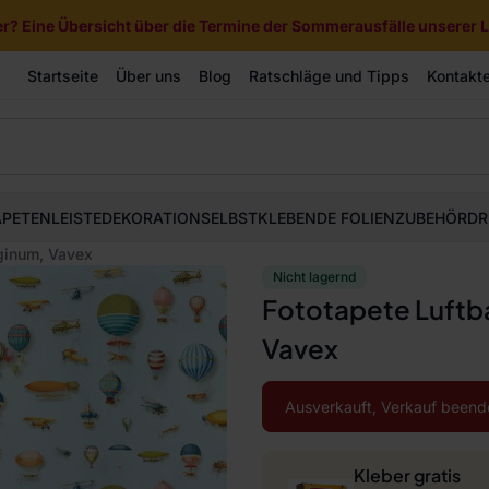
? Eine Übersicht über die Termine der Sommerausfälle unserer Li
Startseite
Über uns
Blog
Ratschläge und Tipps
Kontakt
APETEN
LEISTE
DEKORATION
SELBSTKLEBENDE FOLIEN
ZUBEHÖR
DR
ginum, Vavex
Nicht lagernd
Fototapete Luftb
Vavex
Ausverkauft, Verkauf beend
Kleber gratis