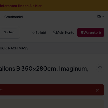
eferanten finden Sie hier.
e
Großhandel
Beliebt
Mein Konto
Warenkorb
Suchen
UCK NACH MASS
allons B 350x280cm, Imaginum,
×
et.