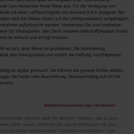
gkeit zum Abdecken feiner Risse aus. Für die Verlegung von
ände mit einer Luftfeuchtigkeit von maximal 0,8% geeignet. Bei
peten wird der Kleber direkt auf die Untergrundwand aufgetragen,
etenbahnen aufgebracht werden. Verwenden Sie zum Verkleben
eber für Vliestapeten, den Sie in unserem Klebstoffangebot finden.
ten ist einfach und erfolgt trocken.
lt es sich, jede Wand zu grundieren. Die Grundierung
higkeit des Untergrundes und erhöht die Haftung nachfolgender
alog ist digital gedruckt. Sie können die genaue Größe wählen,
sogar die Farbe oder Beschriftung. Standardmäßig auf SATIN-
druckt.
Identifikationsdaten des Herstellers
nternehmen mit einer über 30-jährigen Tradition, das zu den
peten zählt. Vavex verbindet die eigene Produktion mit dem
arken und bietet seinen Kunden Tausende von Mustern – von