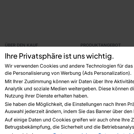
ÜBER DEN KAUF
PRODUKTANGEBOT
Geschäftsbedingungen
Tapeten
Ihre Privatsphäre ist uns wichtig.
Versand und Bezahlung
Fototapeten
Reklamationsverfahren
Leiste
Wir verwenden Cookies und andere Technologien für das o
Rücksendung von Waren
Dekoration
die Personalisierung von Werbung (Ads Personalization).
CE-Zertifizierung
Selbstklebende Folien
Mit Ihrer Zustimmung können wir Daten über Ihre Aktivität
Großhandel
Zubehör
Analytik und soziale Medien weitergeben. Diese können die
Raumvisualisierung
Tapetenmuster
Nutzung ihrer Dienste erhalten haben.
Sie haben die Möglichkeit, die Einstellungen nach Ihren P
Auswahl jederzeit ändern, indem Sie das Banner über den L
Zahlungsarten:
Die Zahlungen werde
Auf einige Daten und Cookies greifen wir auch ohne Ihre Z
Betrugsbekämpfung, die Sicherheit und die Betriebsanalys