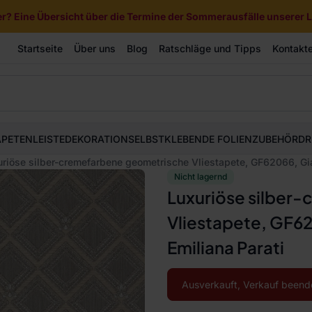
? Eine Übersicht über die Termine der Sommerausfälle unserer Li
Startseite
Über uns
Blog
Ratschläge und Tipps
Kontakt
APETEN
LEISTE
DEKORATION
SELBSTKLEBENDE FOLIEN
ZUBEHÖR
DR
riöse silber-cremefarbene geometrische Vliestapete, GF62066, Gia
Nicht lagernd
Luxuriöse silber
Vliestapete, GF6
Emiliana Parati
Ausverkauft, Verkauf beend