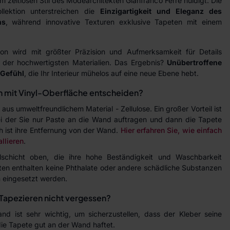
em zeitlosen Stil des Modearchitekten Gianfranco Ferré huldigt. Die
llektion unterstreichen die
Einzigartigkeit und Eleganz des
ns
, während innovative Texturen exklusive Tapeten mit einem
ion wird mit größter Präzision und Aufmerksamkeit für Details
 der hochwertigsten Materialien. Das Ergebnis?
Unübertroffene
 Gefühl
, die Ihr Interieur mühelos auf eine neue Ebene hebt.
n mit Vinyl-Oberfläche entscheiden?
aus umweltfreundlichem Material - Zellulose. Ein großer Vorteil ist
 bei der Sie nur Paste an die Wand auftragen und dann die Tapete
h ist ihre Entfernung von der Wand.
Hier erfahren Sie, wie einfach
allieren
.
lschicht oben, die ihre hohe Beständigkeit und Waschbarkeit
ten enthalten keine Phthalate oder andere schädliche Substanzen
 eingesetzt werden.
Tapezieren nicht vergessen?
d ist sehr wichtig, um sicherzustellen, dass der Kleber seine
 die Tapete gut an der Wand haftet.