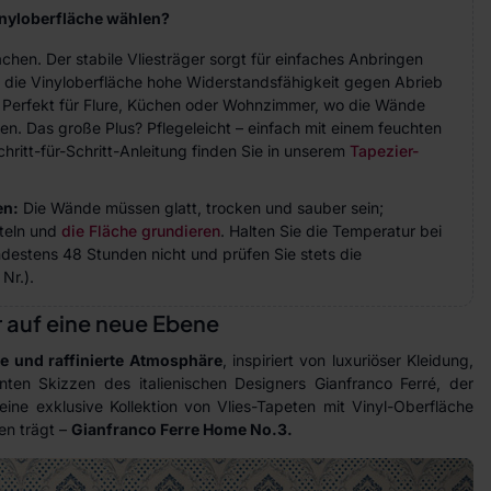
inyloberfläche wählen?
achen. Der stabile Vliesträger sorgt für einfaches Anbringen
 die Vinyloberfläche hohe Widerstandsfähigkeit gegen Abrieb
. Perfekt für Flure, Küchen oder Wohnzimmer, wo die Wände
n. Das große Plus? Pflegeleicht – einfach mit einem feuchten
hritt-für-Schritt-Anleitung finden Sie in unserem
Tapezier-
en:
Die Wände müssen glatt, trocken und sauber sein;
teln und
die Fläche grundieren
. Halten Sie die Temperatur bei
indestens 48 Stunden nicht und prüfen Sie stets die
Nr.).
ur auf eine neue Ebene
se und raffinierte Atmosphäre
, inspiriert von luxuriöser Kleidung,
nten Skizzen des italienischen Designers Gianfranco Ferré, der
ine exklusive Kollektion von Vlies-Tapeten mit Vinyl-Oberfläche
en trägt –
Gianfranco Ferre Home No.3.