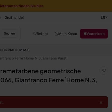
eferanten finden Sie hier.
e
Großhandel
Beliebt
Mein Konto
Warenkorb
Suchen
UCK NACH MASS
nfranco Ferre´Home N.3, Emiliana Parati
-cremefarbene geometrische
2066, Gianfranco Ferre´Home N.3,
×
et.