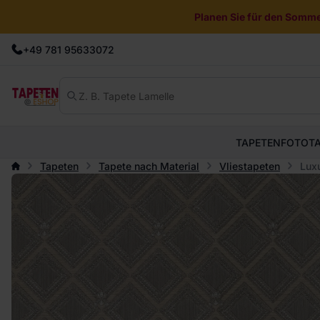
Planen Sie für den Sommer
+49 781 95633072
TAPETEN
FOTOT
Tapeten
Tapete nach Material
Vliestapeten
Luxu