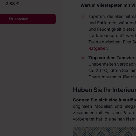
2.88 €
Warum Vliestapeten mit V
Tapeten, die alles mitm
Bestellen
und Entfernen, während
und Feuchtigkeit bietet
stark beansprucht werde
Tuch abwischen. Eine Sc
Ratgeber
.
Tipp vor dem Tapezier
Unebenheiten verspach
ca. 20 °C, lüften Sie m
Chargennummer (Batch 
Heben Sie Ihr Interie
Gönnen Sie sich eine luxuriö
originalen Modellen und elega
zusammen mit Emiliano Parati e
vorbereitet hat, die seinen Nam