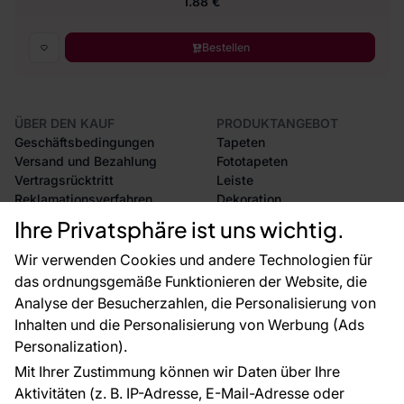
1.88 €
Bestellen
ÜBER DEN KAUF
PRODUKTANGEBOT
Geschäftsbedingungen
Tapeten
Versand und Bezahlung
Fototapeten
Vertragsrücktritt
Leiste
Reklamationsverfahren
Dekoration
Rücksendung von Waren
Selbstklebende Folien
Ihre Privatsphäre ist uns wichtig.
CE-Zertifizierung
Zubehör
Großhandel
Tapetenmuster
Wir verwenden Cookies und andere Technologien für
Raumvisualisierung
das ordnungsgemäße Funktionieren der Website, die
Analyse der Besucherzahlen, die Personalisierung von
FÜR SIE
ÜBER DAS UNTERNEHMEN
Inhalten und die Personalisierung von Werbung (Ads
Blog
Über uns
Personalization).
Referenzen
Mit Ihrer Zustimmung können wir Daten über Ihre
EU-Projekte
Aktivitäten (z. B. IP-Adresse, E-Mail-Adresse oder
Ratschläge und Tipps