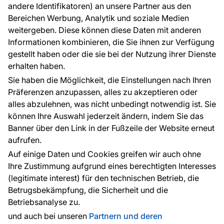
andere Identifikatoren) an unsere Partner aus den
FAQ
Bereichen Werbung, Analytik und soziale Medien
weitergeben. Diese können diese Daten mit anderen
Informationen kombinieren, die Sie ihnen zur Verfügung
Kontakt
gestellt haben oder die sie bei der Nutzung ihrer Dienste
Haben Sie Fragen? Wir helfen Ihnen gerne weiter
erhalten haben.
und beraten Sie persönlich.
Sie haben die Möglichkeit, die Einstellungen nach Ihren
+49 781 95633072
Präferenzen anzupassen, alles zu akzeptieren oder
alles abzulehnen, was nicht unbedingt notwendig ist. Sie
service@tapeteneshop.de
können Ihre Auswahl jederzeit ändern, indem Sie das
Banner über den Link in der Fußzeile der Website erneut
aufrufen.
Zahlungsarten:
Auf einige Daten und Cookies greifen wir auch ohne
Die Zahlungen werden geleistet von:
Ihre Zustimmung aufgrund eines berechtigten Interesses
(legitimate interest) für den technischen Betrieb, die
Betrugsbekämpfung, die Sicherheit und die
Betriebsanalyse zu.
Schutz personenbezogener Daten
Cookies
und auch bei unseren
Partnern und deren