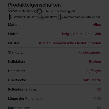
Produkteigenschaften
Waschbeständig
Gute Lichtbeständigkeit
Wand einkleistern
Ansatzfrei
Restlos trocken abziehbar
Material:
Vlies
Farbe:
Beige
,
Braun
,
Blau
,
Grün
Muster:
Kinder
,
Geometrische Muster
,
Streifen
Standort:
Kinderzimmer
Kollektion:
Explore
Hersteller:
Eijffinger
Oberfläche:
Glatt
,
Matte
Rollenbreite - cm:
52
Länge der Rolle - cm:
1000
Rapport - cm:
53