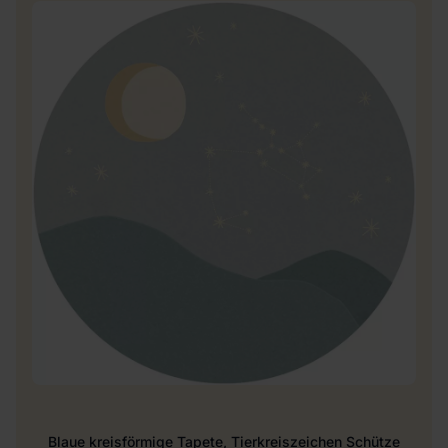
Blaue kreisförmige Tapete, Tierkreiszeichen Schütze