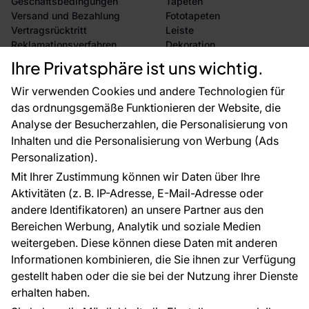
Geschäftsbedingungen
Tapeten
Versand und Bezahlung
Fototapeten
Vertragsrücktritt
Leiste
Reklamationsverfahren
Dekoration
Rücksendung von Waren
Selbstklebende Folien
Ihre Privatsphäre ist uns wichtig.
CE-Zertifizierung
Zubehör
Großhandel
Tapetenmuster
Wir verwenden Cookies und andere Technologien für
Raumvisualisierung
das ordnungsgemäße Funktionieren der Website, die
Analyse der Besucherzahlen, die Personalisierung von
FÜR SIE
ÜBER DAS UNTERNEHMEN
Inhalten und die Personalisierung von Werbung (Ads
Blog
Über uns
Personalization).
Referenzen
Mit Ihrer Zustimmung können wir Daten über Ihre
EU-Projekte
Aktivitäten (z. B. IP-Adresse, E-Mail-Adresse oder
Ratschläge und Tipps
andere Identifikatoren) an unsere Partner aus den
FAQ
Bereichen Werbung, Analytik und soziale Medien
weitergeben. Diese können diese Daten mit anderen
Informationen kombinieren, die Sie ihnen zur Verfügung
Kontakt
gestellt haben oder die sie bei der Nutzung ihrer Dienste
Haben Sie Fragen? Wir helfen Ihnen gerne weiter
erhalten haben.
und beraten Sie persönlich.