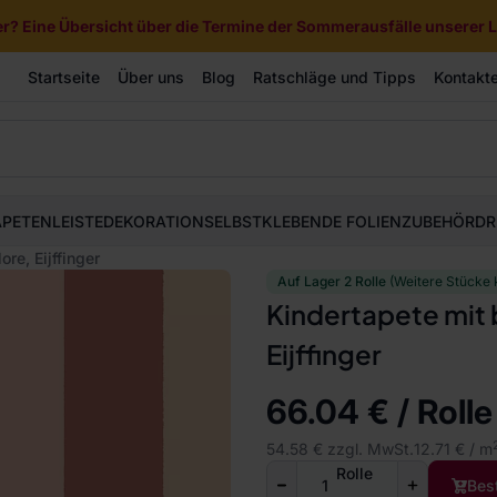
? Eine Übersicht über die Termine der Sommerausfälle unserer Li
Startseite
Über uns
Blog
Ratschläge und Tipps
Kontakt
APETEN
LEISTE
DEKORATION
SELBSTKLEBENDE FOLIEN
ZUBEHÖR
DR
re, Eijffinger
Auf Lager 2 Rolle
(Weitere Stücke 
Kindertapete mit 
Eijffinger
66.04 € / Rolle
54.58 € zzgl. MwSt.
12.71 € / m
Rolle
Bes