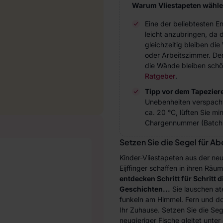
Warum Vliestapeten wähl
Eine der beliebtesten 
leicht anzubringen, da 
gleichzeitig bleiben d
oder Arbeitszimmer. Der 
die Wände bleiben schö
Ratgeber
.
Tipp vor dem Tapezier
Unebenheiten verspach
ca. 20 °C, lüften Sie m
Chargennummer (Batch 
Setzen Sie die Segel für A
Kinder-Vliestapeten aus der neu
Eijffinger schaffen in ihren Rä
entdecken Schritt für Schritt 
Geschichten...
Sie lauschen at
funkeln am Himmel. Fern und doc
Ihr Zuhause. Setzen Sie die Se
neugieriger Fische gleitet unte