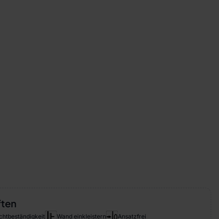
ften
chtbeständigkeit
Wand einkleistern
Ansatzfrei