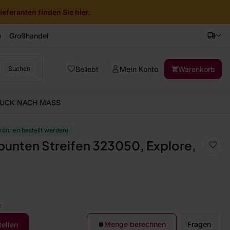
eferanten finden Sie hier.
e
Großhandel
Beliebt
Mein Konto
Warenkorb
Suchen
UCK NACH MASS
können bestellt werden)
bunten Streifen 323050, Explore,
2
Menge berechnen
Fragen
tellen