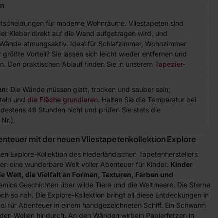
en
Entscheidungen für moderne Wohnräume. Vliestapeten sind
der Kleber direkt auf die Wand aufgetragen wird, und
ie Wände atmungsaktiv. Ideal für Schlafzimmer, Wohnzimmer
größte Vorteil? Sie lassen sich leicht wieder entfernen und
n. Den praktischen Ablauf finden Sie in unserem
Tapezier-
en:
Die Wände müssen glatt, trocken und sauber sein;
teln und
die Fläche grundieren
. Halten Sie die Temperatur bei
indestens 48 Stunden nicht und prüfen Sie stets die
Nr.).
benteuer mit der neuen Vliestapetenkollektion Explore
en Explore-Kollektion des niederländischen Tapetenherstellers
umen eine wunderbare Welt voller Abenteuer für Kinder.
Kinder
die Welt, die Vielfalt an Formen, Texturen, Farben und
emlos Geschichten über wilde Tiere und die Weltmeere. Die Sterne
h so nah. Die Explore-Kollektion bringt all diese Entdeckungen in
gel für Abenteuer in einem handgezeichneten Schiff. Ein Schwarm
r den Wellen hindurch. An den Wänden wirbeln Papierfetzen in