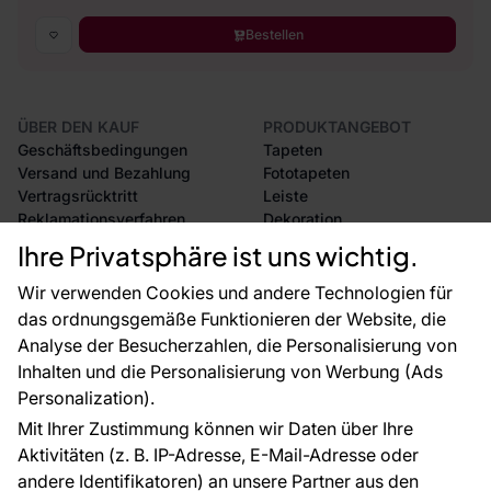
Bestellen
ÜBER DEN KAUF
PRODUKTANGEBOT
Geschäftsbedingungen
Tapeten
Versand und Bezahlung
Fototapeten
Vertragsrücktritt
Leiste
Reklamationsverfahren
Dekoration
Rücksendung von Waren
Selbstklebende Folien
Ihre Privatsphäre ist uns wichtig.
CE-Zertifizierung
Zubehör
Großhandel
Tapetenmuster
Wir verwenden Cookies und andere Technologien für
Raumvisualisierung
das ordnungsgemäße Funktionieren der Website, die
Analyse der Besucherzahlen, die Personalisierung von
FÜR SIE
ÜBER DAS UNTERNEHMEN
Inhalten und die Personalisierung von Werbung (Ads
Blog
Über uns
Personalization).
Referenzen
Mit Ihrer Zustimmung können wir Daten über Ihre
EU-Projekte
Aktivitäten (z. B. IP-Adresse, E-Mail-Adresse oder
Ratschläge und Tipps
andere Identifikatoren) an unsere Partner aus den
FAQ