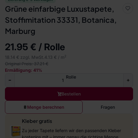
Grüne einfarbige Luxustapete,
Stoffimitation 33331, Botanica,
Marburg
21.95 € / Rolle
2
18.14 € zzgl. MwSt.
4.13 € / m
Original Preis: 37.21 €
Ermäßigung: 41%
Rolle
Bestellen
Menge berechnen
Fragen
Kleber gratis
Zu jeder Tapete liefern wir den passenden Kleber
kostenlos mit – immer genau die richtige Menge.