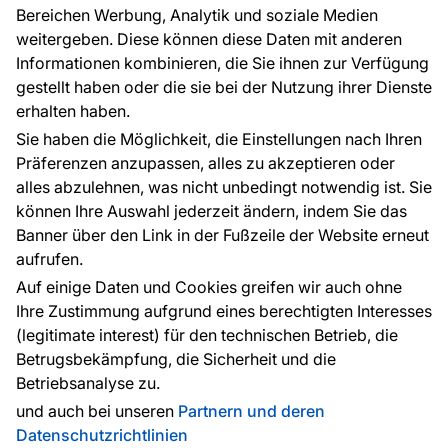
Bereichen Werbung, Analytik und soziale Medien
weitergeben. Diese können diese Daten mit anderen
Informationen kombinieren, die Sie ihnen zur Verfügung
Kontakt
gestellt haben oder die sie bei der Nutzung ihrer Dienste
Haben Sie Fragen? Wir helfen Ihnen gerne weiter
erhalten haben.
und beraten Sie persönlich.
Sie haben die Möglichkeit, die Einstellungen nach Ihren
+49 781 95633072
Präferenzen anzupassen, alles zu akzeptieren oder
alles abzulehnen, was nicht unbedingt notwendig ist. Sie
service@tapeteneshop.de
können Ihre Auswahl jederzeit ändern, indem Sie das
Banner über den Link in der Fußzeile der Website erneut
aufrufen.
Zahlungsarten:
Auf einige Daten und Cookies greifen wir auch ohne
Die Zahlungen werden geleistet von:
Ihre Zustimmung aufgrund eines berechtigten Interesses
(legitimate interest) für den technischen Betrieb, die
Betrugsbekämpfung, die Sicherheit und die
Betriebsanalyse zu.
Schutz personenbezogener Daten
Cookies
und auch bei unseren
Partnern und deren
Datenschutzrichtlinien
© 2010 - 2026
Tapeteneshop
. Alle Rechte vorbehalten.