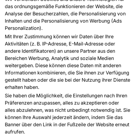
Raumvisualisierung
das ordnungsgemäße Funktionieren der Website, die
Analyse der Besucherzahlen, die Personalisierung von
FÜR SIE
ÜBER DAS UNTERNEHMEN
Inhalten und die Personalisierung von Werbung (Ads
Blog
Über uns
Personalization).
Referenzen
Mit Ihrer Zustimmung können wir Daten über Ihre
EU-Projekte
Aktivitäten (z. B. IP-Adresse, E-Mail-Adresse oder
Ratschläge und Tipps
andere Identifikatoren) an unsere Partner aus den
FAQ
Bereichen Werbung, Analytik und soziale Medien
weitergeben. Diese können diese Daten mit anderen
Informationen kombinieren, die Sie ihnen zur Verfügung
Kontakt
gestellt haben oder die sie bei der Nutzung ihrer Dienste
Haben Sie Fragen? Wir helfen Ihnen gerne weiter
erhalten haben.
und beraten Sie persönlich.
Sie haben die Möglichkeit, die Einstellungen nach Ihren
+49 781 95633072
Präferenzen anzupassen, alles zu akzeptieren oder
alles abzulehnen, was nicht unbedingt notwendig ist. Sie
service@tapeteneshop.de
können Ihre Auswahl jederzeit ändern, indem Sie das
Banner über den Link in der Fußzeile der Website erneut
aufrufen.
Zahlungsarten: