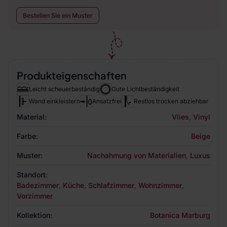
Bestellen Sie ein Muster
Produkteigenschaften
Leicht scheuerbeständig
Gute Lichtbeständigkeit
Wand einkleistern
Ansatzfrei
Restlos trocken abziehbar
Material:
Vlies
,
Vinyl
Farbe:
Beige
Muster:
Nachahmung von Materialien
,
Luxus
Standort:
Badezimmer
,
Küche
,
Schlafzimmer
,
Wohnzimmer
,
Vorzimmer
Kollektion:
Botanica Marburg