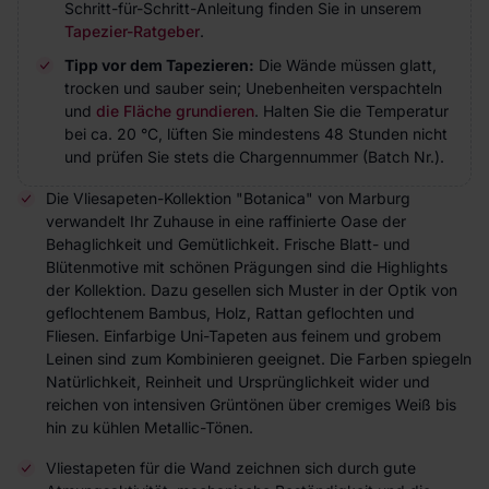
Schritt-für-Schritt-Anleitung finden Sie in unserem
Tapezier-Ratgeber
.
Tipp vor dem Tapezieren:
Die Wände müssen glatt,
trocken und sauber sein; Unebenheiten verspachteln
und
die Fläche grundieren
. Halten Sie die Temperatur
bei ca. 20 °C, lüften Sie mindestens 48 Stunden nicht
und prüfen Sie stets die Chargennummer (Batch Nr.).
Die Vliesapeten-Kollektion "Botanica" von Marburg
verwandelt Ihr Zuhause in eine raffinierte Oase der
Behaglichkeit und Gemütlichkeit. Frische Blatt- und
Blütenmotive mit schönen Prägungen sind die Highlights
der Kollektion. Dazu gesellen sich Muster in der Optik von
geflochtenem Bambus, Holz, Rattan geflochten und
Fliesen. Einfarbige Uni-Tapeten aus feinem und grobem
Leinen sind zum Kombinieren geeignet. Die Farben spiegeln
Natürlichkeit, Reinheit und Ursprünglichkeit wider und
reichen von intensiven Grüntönen über cremiges Weiß bis
hin zu kühlen Metallic-Tönen.
Vliestapeten für die Wand zeichnen sich durch gute