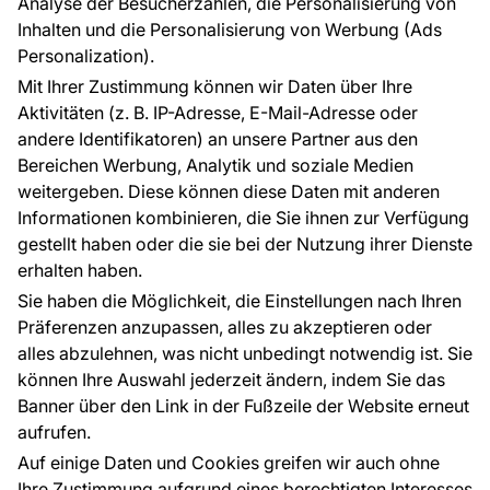
Analyse der Besucherzahlen, die Personalisierung von
FÜR SIE
ÜBER DAS UNTERNEHMEN
Inhalten und die Personalisierung von Werbung (Ads
Blog
Über uns
Personalization).
Referenzen
Mit Ihrer Zustimmung können wir Daten über Ihre
EU-Projekte
Aktivitäten (z. B. IP-Adresse, E-Mail-Adresse oder
Ratschläge und Tipps
andere Identifikatoren) an unsere Partner aus den
FAQ
Bereichen Werbung, Analytik und soziale Medien
weitergeben. Diese können diese Daten mit anderen
Informationen kombinieren, die Sie ihnen zur Verfügung
Kontakt
gestellt haben oder die sie bei der Nutzung ihrer Dienste
Haben Sie Fragen? Wir helfen Ihnen gerne weiter
erhalten haben.
und beraten Sie persönlich.
Sie haben die Möglichkeit, die Einstellungen nach Ihren
+49 781 95633072
Präferenzen anzupassen, alles zu akzeptieren oder
alles abzulehnen, was nicht unbedingt notwendig ist. Sie
service@tapeteneshop.de
können Ihre Auswahl jederzeit ändern, indem Sie das
Banner über den Link in der Fußzeile der Website erneut
aufrufen.
Zahlungsarten:
Auf einige Daten und Cookies greifen wir auch ohne
Die Zahlungen werden geleistet von:
Ihre Zustimmung aufgrund eines berechtigten Interesses