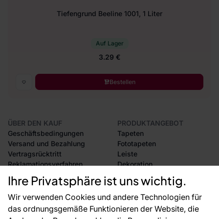
Tiefengrund Beeline 1001, 1 Liter
Auf Lager
3.29 €
Bestellen
ÜBER DEN KAUF
PRODUKTANGEBOT
Geschäftsbedingungen
Tapeten
Versand und Bezahlung
Fototapeten
Vertragsrücktritt
Leiste
Reklamationsverfahren
Dekoration
Rücksendung von Waren
Selbstklebende Folien
Ihre Privatsphäre ist uns wichtig.
CE-Zertifizierung
Zubehör
Großhandel
Tapetenmuster
Wir verwenden Cookies und andere Technologien für
Raumvisualisierung
das ordnungsgemäße Funktionieren der Website, die