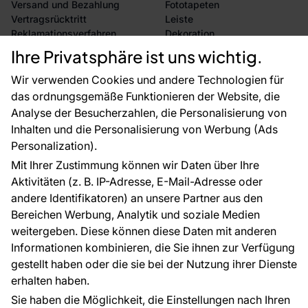
Versand und Bezahlung
Fototapeten
Vertragsrücktritt
Leiste
Reklamationsverfahren
Dekoration
Rücksendung von Waren
Selbstklebende Folien
Ihre Privatsphäre ist uns wichtig.
CE-Zertifizierung
Zubehör
Großhandel
Tapetenmuster
Wir verwenden Cookies und andere Technologien für
Raumvisualisierung
das ordnungsgemäße Funktionieren der Website, die
Analyse der Besucherzahlen, die Personalisierung von
FÜR SIE
ÜBER DAS UNTERNEHMEN
Inhalten und die Personalisierung von Werbung (Ads
Blog
Über uns
Personalization).
Referenzen
Mit Ihrer Zustimmung können wir Daten über Ihre
EU-Projekte
Aktivitäten (z. B. IP-Adresse, E-Mail-Adresse oder
Ratschläge und Tipps
andere Identifikatoren) an unsere Partner aus den
FAQ
Bereichen Werbung, Analytik und soziale Medien
weitergeben. Diese können diese Daten mit anderen
Informationen kombinieren, die Sie ihnen zur Verfügung
Kontakt
gestellt haben oder die sie bei der Nutzung ihrer Dienste
Haben Sie Fragen? Wir helfen Ihnen gerne weiter
erhalten haben.
und beraten Sie persönlich.
Sie haben die Möglichkeit, die Einstellungen nach Ihren