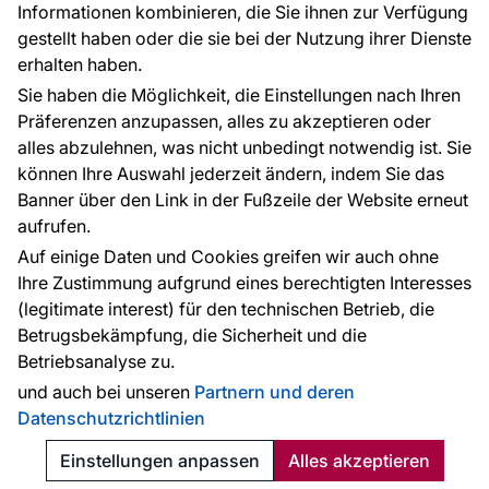
Informationen kombinieren, die Sie ihnen zur Verfügung
Kontakt
gestellt haben oder die sie bei der Nutzung ihrer Dienste
Haben Sie Fragen? Wir helfen Ihnen gerne weiter
erhalten haben.
und beraten Sie persönlich.
Sie haben die Möglichkeit, die Einstellungen nach Ihren
+49 781 95633072
Präferenzen anzupassen, alles zu akzeptieren oder
alles abzulehnen, was nicht unbedingt notwendig ist. Sie
service@tapeteneshop.de
können Ihre Auswahl jederzeit ändern, indem Sie das
Banner über den Link in der Fußzeile der Website erneut
aufrufen.
Zahlungsarten:
Auf einige Daten und Cookies greifen wir auch ohne
Die Zahlungen werden geleistet von:
Ihre Zustimmung aufgrund eines berechtigten Interesses
(legitimate interest) für den technischen Betrieb, die
Betrugsbekämpfung, die Sicherheit und die
Betriebsanalyse zu.
Schutz personenbezogener Daten
Cookies
und auch bei unseren
Partnern und deren
Datenschutzrichtlinien
© 2010 - 2026
Tapeteneshop
. Alle Rechte vorbehalten.
Created:
Reklalink s.r.o.
Einstellungen anpassen
Alles akzeptieren