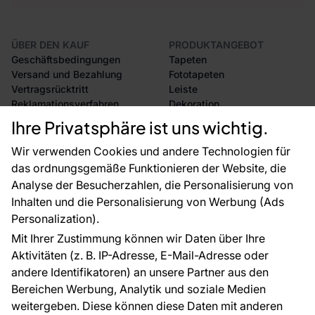
ÜBER DEN KAUF
PRODUKTANGEBOT
Geschäftsbedingungen
Tapeten
Versand und Bezahlung
Fototapeten
Vertragsrücktritt
Leiste
Reklamationsverfahren
Dekoration
Rücksendung von Waren
Selbstklebende Folien
Ihre Privatsphäre ist uns wichtig.
CE-Zertifizierung
Zubehör
Großhandel
Tapetenmuster
Wir verwenden Cookies und andere Technologien für
Raumvisualisierung
das ordnungsgemäße Funktionieren der Website, die
Analyse der Besucherzahlen, die Personalisierung von
FÜR SIE
ÜBER DAS UNTERNEHMEN
Inhalten und die Personalisierung von Werbung (Ads
Blog
Über uns
Personalization).
Referenzen
Mit Ihrer Zustimmung können wir Daten über Ihre
EU-Projekte
Aktivitäten (z. B. IP-Adresse, E-Mail-Adresse oder
Ratschläge und Tipps
andere Identifikatoren) an unsere Partner aus den
FAQ
Bereichen Werbung, Analytik und soziale Medien
weitergeben. Diese können diese Daten mit anderen