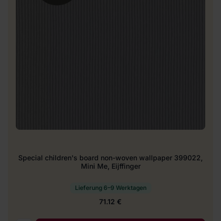
Special children's board non-woven wallpaper 399022,
Mini Me, Eijffinger
Lieferung 6–9 Werktagen
71.12 €