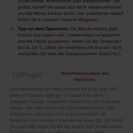
Schlafzimmer, Wohnzimmer oder Arbeitszimmer. Der
größte Vorteil? Sie lassen sich leicht wieder entfernen
und die Wände bleiben schön. Den praktischen Ablauf
finden Sie in unserem
Tapezier-Ratgeber
.
Tipp vor dem Tapezieren:
Die Wände müssen glatt,
trocken und sauber sein; Unebenheiten verspachteln
und
die Fläche grundieren
. Halten Sie die Temperatur
bei ca. 20 °C, lüften Sie mindestens 48 Stunden nicht
und prüfen Sie stets die Chargennummer (Batch Nr.).
Identifikationsdaten des
Herstellers
Eine niederländische Premiummarke mit einer über 145-
jährigen Tradition. Eijffinger ist bekannt für seine
gewagten Muster, verspielten Farben und sein originelles
Design, das keine Scheu vor Experimenten kennt. Die
Kollektionen entstehen oft in Zusammenarbeit mit
Designern und verleihen Innenräumen einen Stil, der sofort
ins Auge fällt. Wenn Sie auf der Suche nach etwas wirklich
Einzigartigem sind, ist Eijffinger die richtige Wahl.