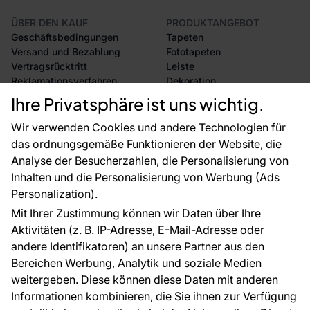
ÜBER DEN KAUF
PRODUKTANGEBOT
Geschäftsbedingungen
Tapeten
Versand und Bezahlung
Fototapeten
Vertragsrücktritt
Leiste
Reklamationsverfahren
Dekoration
Rücksendung von Waren
Selbstklebende Folien
Ihre Privatsphäre ist uns wichtig.
CE-Zertifizierung
Zubehör
Großhandel
Tapetenmuster
Wir verwenden Cookies und andere Technologien für
Raumvisualisierung
das ordnungsgemäße Funktionieren der Website, die
Analyse der Besucherzahlen, die Personalisierung von
FÜR SIE
ÜBER DAS UNTERNEHMEN
Inhalten und die Personalisierung von Werbung (Ads
Blog
Über uns
Personalization).
Referenzen
Mit Ihrer Zustimmung können wir Daten über Ihre
EU-Projekte
Aktivitäten (z. B. IP-Adresse, E-Mail-Adresse oder
Ratschläge und Tipps
andere Identifikatoren) an unsere Partner aus den
FAQ
Bereichen Werbung, Analytik und soziale Medien
weitergeben. Diese können diese Daten mit anderen
Informationen kombinieren, die Sie ihnen zur Verfügung
Kontakt