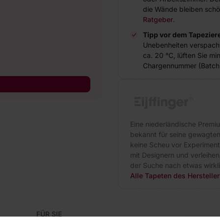
die Wände bleiben schö
Ratgeber
.
Tipp vor dem Tapezier
Unebenheiten verspach
ca. 20 °C, lüften Sie m
Chargennummer (Batch 
Eine niederländische Premium
bekannt für seine gewagten 
keine Scheu vor Experiment
mit Designern und verleihen 
der Suche nach etwas wirklich
Alle Tapeten des Herstellers
FÜR SIE