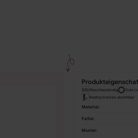
Produkteigenscha
Waschbeständig
Gute Li
Restlos trocken abziehbar
Material:
Farbe:
Muster: