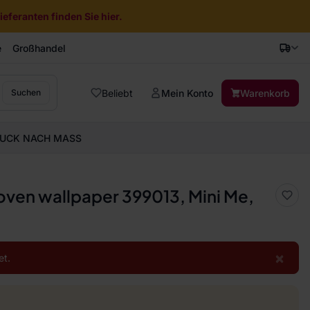
eferanten finden Sie hier.
e
Großhandel
Beliebt
Mein Konto
Warenkorb
Suchen
UCK NACH MASS
ven wallpaper 399013, Mini Me,
×
et.