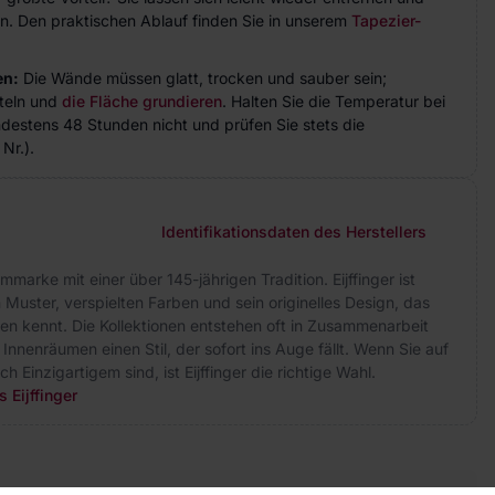
n. Den praktischen Ablauf finden Sie in unserem
Tapezier-
en:
Die Wände müssen glatt, trocken und sauber sein;
teln und
die Fläche grundieren
. Halten Sie die Temperatur bei
indestens 48 Stunden nicht und prüfen Sie stets die
Nr.).
Identifikationsdaten des Herstellers
marke mit einer über 145-jährigen Tradition. Eijffinger ist
Muster, verspielten Farben und sein originelles Design, das
en kennt. Die Kollektionen entstehen oft in Zusammenarbeit
Innenräumen einen Stil, der sofort ins Auge fällt. Wenn Sie auf
 Einzigartigem sind, ist Eijffinger die richtige Wahl.
 Eijffinger