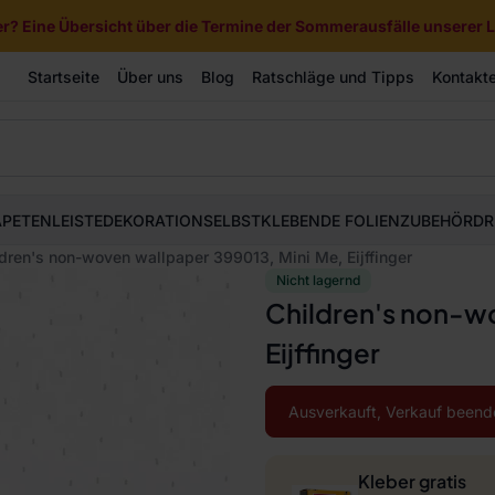
? Eine Übersicht über die Termine der Sommerausfälle unserer Li
Startseite
Über uns
Blog
Ratschläge und Tipps
Kontakt
APETEN
LEISTE
DEKORATION
SELBSTKLEBENDE FOLIEN
ZUBEHÖR
DR
dren's non-woven wallpaper 399013, Mini Me, Eijffinger
Nicht lagernd
Children's non-wo
Eijffinger
Ausverkauft, Verkauf beend
Kleber gratis