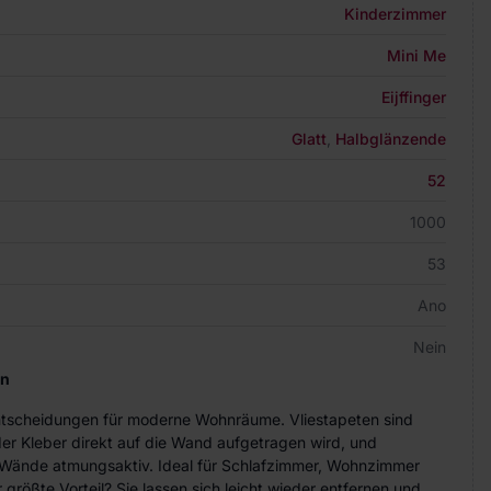
Kinderzimmer
Mini Me
Eijffinger
Glatt
,
Halbglänzende
52
1000
53
Ano
Nein
en
Entscheidungen für moderne Wohnräume. Vliestapeten sind
der Kleber direkt auf die Wand aufgetragen wird, und
ie Wände atmungsaktiv. Ideal für Schlafzimmer, Wohnzimmer
größte Vorteil? Sie lassen sich leicht wieder entfernen und