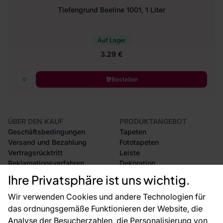
Tiefengrund Beeline 1001, 1 Liter
Auf Lager
3.29 €
Bestellen
ÜBER DEN KAUF
PRODUKTANGEBOT
Geschäftsbedingungen
Tapeten
Versand und Bezahlung
Fototapeten
Vertragsrücktritt
Leiste
Reklamationsverfahren
Dekoration
Rücksendung von Waren
Selbstklebende Folien
Ihre Privatsphäre ist uns wichtig.
CE-Zertifizierung
Zubehör
Großhandel
Tapetenmuster
Wir verwenden Cookies und andere Technologien für
Raumvisualisierung
das ordnungsgemäße Funktionieren der Website, die
Analyse der Besucherzahlen, die Personalisierung von