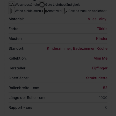
Waschbeständig
Gute Lichtbeständigkeit
Wand einkleistern
Ansatzfrei
Restlos trocken abziehbar
Material:
Vlies
,
Vinyl
Farbe:
Türkis
Muster:
Kinder
Standort:
Kinderzimmer
,
Badezimmer
,
Küche
Kollektion:
Mini Me
Hersteller:
Eijffinger
Oberfläche:
Strukturierte
Rollenbreite - cm:
52
Länge der Rolle - cm:
1000
Rapport - cm:
0