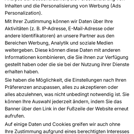
FÜR SIE
ÜBER DAS UNTERNEHMEN
Inhalten und die Personalisierung von Werbung (Ads
Blog
Über uns
Personalization).
Referenzen
Mit Ihrer Zustimmung können wir Daten über Ihre
EU-Projekte
Aktivitäten (z. B. IP-Adresse, E-Mail-Adresse oder
Ratschläge und Tipps
andere Identifikatoren) an unsere Partner aus den
FAQ
Bereichen Werbung, Analytik und soziale Medien
weitergeben. Diese können diese Daten mit anderen
Informationen kombinieren, die Sie ihnen zur Verfügung
Kontakt
gestellt haben oder die sie bei der Nutzung ihrer Dienste
Haben Sie Fragen? Wir helfen Ihnen gerne weiter
erhalten haben.
und beraten Sie persönlich.
Sie haben die Möglichkeit, die Einstellungen nach Ihren
+49 781 95633072
Präferenzen anzupassen, alles zu akzeptieren oder
alles abzulehnen, was nicht unbedingt notwendig ist. Sie
service@tapeteneshop.de
können Ihre Auswahl jederzeit ändern, indem Sie das
Banner über den Link in der Fußzeile der Website erneut
aufrufen.
Zahlungsarten:
Auf einige Daten und Cookies greifen wir auch ohne
Die Zahlungen werden geleistet von:
Ihre Zustimmung aufgrund eines berechtigten Interesses