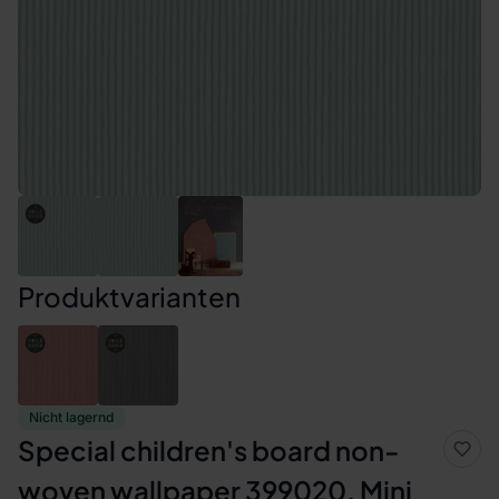
Produktvarianten
Nicht lagernd
Special children's board non-
woven wallpaper 399020, Mini