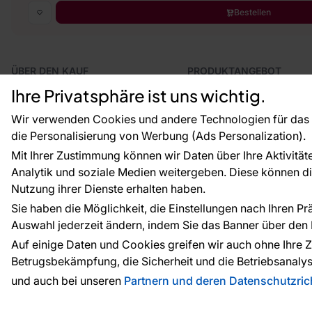
Bestellen
ÜBER DEN KAUF
PRODUKTANGEBOT
Geschäftsbedingungen
Tapeten
Ihre Privatsphäre ist uns wichtig.
Versand und Bezahlung
Fototapeten
Vertragsrücktritt
Leiste
Wir verwenden Cookies und andere Technologien für das o
Reklamationsverfahren
Dekoration
die Personalisierung von Werbung (Ads Personalization).
Rücksendung von Waren
Selbstklebende Folien
Mit Ihrer Zustimmung können wir Daten über Ihre Aktivität
CE-Zertifizierung
Zubehör
Analytik und soziale Medien weitergeben. Diese können die
Großhandel
Tapetenmuster
Nutzung ihrer Dienste erhalten haben.
Raumvisualisierung
Sie haben die Möglichkeit, die Einstellungen nach Ihren P
Auswahl jederzeit ändern, indem Sie das Banner über den L
Zahlungsarten:
Die Zahlungen werde
Auf einige Daten und Cookies greifen wir auch ohne Ihre Z
Betrugsbekämpfung, die Sicherheit und die Betriebsanalys
und auch bei unseren
Partnern und deren Datenschutzrich
© 2010 - 2026
Tapeteneshop
. Alle Rechte vorbehalte