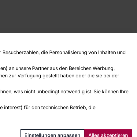
takt
ie Fragen? Wir helfen Ihnen gerne weiter und
Besucherzahlen, die Personalisierung von Inhalten und
 Sie persönlich.
781 95633072
oren) an unsere Partner aus den Bereichen Werbung,
ice@tapeteneshop.de
en zur Verfügung gestellt haben oder die sie bei der
ehnen, was nicht unbedingt notwendig ist. Sie können Ihre
interest) für den technischen Betrieb, die
Schutz personenbezogener Daten
Cookies
Einstellungen anpassen
Alles akzeptieren