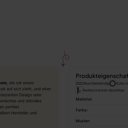
Produkteigenscha
pete
, die mit einem
Waschbeständig
Gute Li
it auf sich zieht, und einer
Restlos trocken abziehbar
 dezenten Design oder
Material:
nisches und stilvolles
en perfekt
Farbe:
ben Hersteller und
Muster: