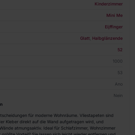
Kinderzimmer
Mini Me
Eijffinger
Glatt
,
Halbglänzende
52
1000
53
Ano
Nein
en
Entscheidungen für moderne Wohnräume. Vliestapeten sind
der Kleber direkt auf die Wand aufgetragen wird, und
ie Wände atmungsaktiv. Ideal für Schlafzimmer, Wohnzimmer
größte Vorteil? Sie lassen sich leicht wieder entfernen und