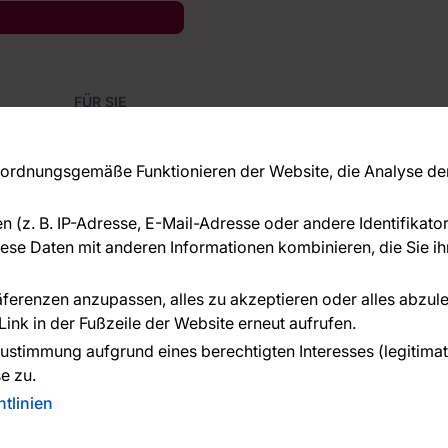
FÜR SIE
Blog
Kon
Referenzen
Haben S
EU-Projekte
rdnungsgemäße Funktionieren der Website, die Analyse der 
beraten
Ratschläge und Tipps
+49 
FAQ
en (z. B. IP-Adresse, E-Mail-Adresse oder andere Identifikat
serv
se Daten mit anderen Informationen kombinieren, die Sie ihn
ÜBER DAS UNTERNEHMEN
Über uns
räferenzen anzupassen, alles zu akzeptieren oder alles abzul
ink in der Fußzeile der Website erneut aufrufen.
n geleistet von:
ustimmung aufgrund eines berechtigten Interesses (legitimate 
e zu.
tlinien
n. Created:
Reklalink s.r.o.