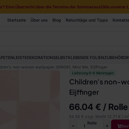
? Eine Übersicht über die Termine der Sommerausfälle unserer Li
Startseite
Über uns
Blog
Ratschläge und Tipps
Kontakt
APETEN
LEISTE
DEKORATION
SELBSTKLEBENDE FOLIEN
ZUBEHÖR
DR
dren's non-woven wallpaper 399091, Mini Me, Eijffinger
Lieferung 6–9 Werktagen
Children's non-wo
Eijffinger
66.04 € / Rolle
54.58 € zzgl. MwSt.
12.71 € / m
Rolle
Bes