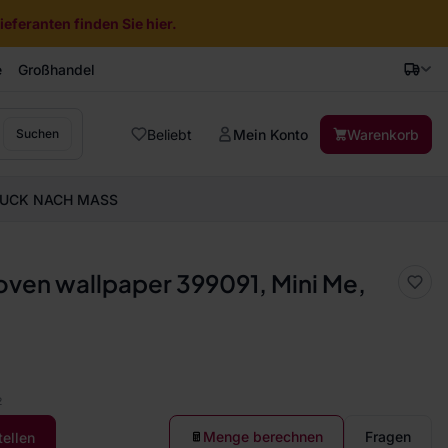
eferanten finden Sie hier.
e
Großhandel
Beliebt
Mein Konto
Warenkorb
Suchen
UCK NACH MASS
ven wallpaper 399091, Mini Me,
2
Menge berechnen
Fragen
tellen