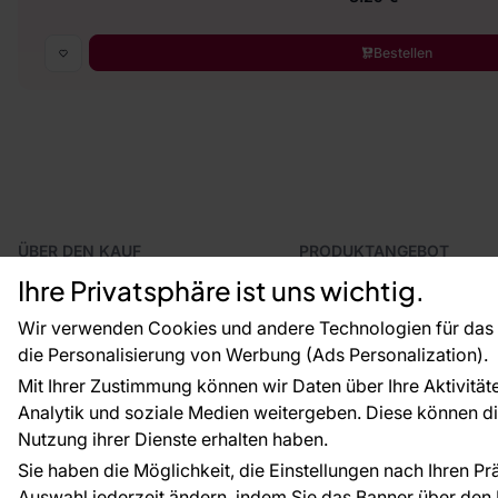
Bestellen
ÜBER DEN KAUF
PRODUKTANGEBOT
Geschäftsbedingungen
Tapeten
Ihre Privatsphäre ist uns wichtig.
Versand und Bezahlung
Fototapeten
Vertragsrücktritt
Leiste
Wir verwenden Cookies und andere Technologien für das o
Reklamationsverfahren
Dekoration
die Personalisierung von Werbung (Ads Personalization).
Rücksendung von Waren
Selbstklebende Folien
Mit Ihrer Zustimmung können wir Daten über Ihre Aktivität
CE-Zertifizierung
Zubehör
Analytik und soziale Medien weitergeben. Diese können die
Großhandel
Tapetenmuster
Raumvisualisierung
Nutzung ihrer Dienste erhalten haben.
Sie haben die Möglichkeit, die Einstellungen nach Ihren P
Auswahl jederzeit ändern, indem Sie das Banner über den L