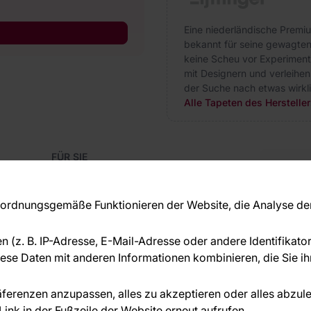
Eine niederländische Premium
bekannt für seine gewagten 
keine Scheu vor Experiment
mit Designern und verleihen 
der Suche nach etwas wirklich
Alle Tapeten des Herstellers
FÜR SIE
Blog
Kon
Referenzen
Haben S
EU-Projekte
rdnungsgemäße Funktionieren der Website, die Analyse der 
beraten
Ratschläge und Tipps
+49 
FAQ
en (z. B. IP-Adresse, E-Mail-Adresse oder andere Identifikat
serv
se Daten mit anderen Informationen kombinieren, die Sie ihn
ÜBER DAS UNTERNEHMEN
Über uns
räferenzen anzupassen, alles zu akzeptieren oder alles abzul
ink in der Fußzeile der Website erneut aufrufen.