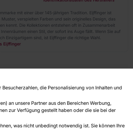
marke mit einer über 145-jährigen Tradition. Eijffinger ist
Muster, verspielten Farben und sein originelles Design, das
en kennt. Die Kollektionen entstehen oft in Zusammenarbeit
Innenräumen einen Stil, der sofort ins Auge fällt. Wenn Sie auf
 Einzigartigem sind, ist Eijffinger die richtige Wahl.
 Eijffinger
takt
ie Fragen? Wir helfen Ihnen gerne weiter und
Besucherzahlen, die Personalisierung von Inhalten und
 Sie persönlich.
781 95633072
oren) an unsere Partner aus den Bereichen Werbung,
ice@tapeteneshop.de
en zur Verfügung gestellt haben oder die sie bei der
ehnen, was nicht unbedingt notwendig ist. Sie können Ihre