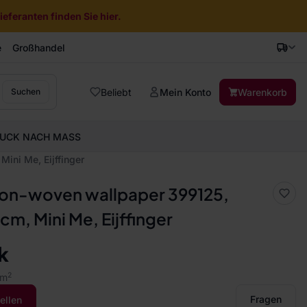
eferanten finden Sie hier.
e
Großhandel
Beliebt
Mein Konto
Warenkorb
Suchen
UCK NACH MASS
ini Me, Eijffinger
 non-woven wallpaper 399125,
cm, Mini Me, Eijffinger
k
2
 m
Fragen
ellen