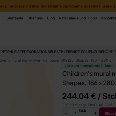
? Eine Übersicht über die Termine der Sommerausfälle unserer Li
Startseite
Über uns
Blog
Ratschläge und Tipps
Kontakt
APETEN
LEISTE
DEKORATION
SELBSTKLEBENDE FOLIEN
ZUBEHÖR
DR
dren's mural non-woven wallpaper 399125, Shapes, 186 x 280 cm, M
Lieferung innerhalb von 21 Tagen
Children's mural
Shapes, 186 x 280 
244.04 € / Stc
201.69 € zzgl. MwSt.
46.86 € /
Stck
Best