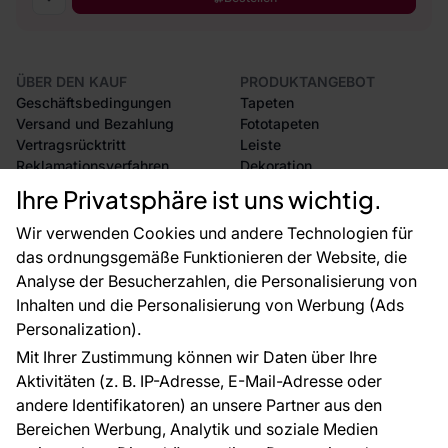
ÜBER DEN KAUF
PRODUKTANGEBOT
Geschäftsbedingungen
Tapeten
Versand und Bezahlung
Fototapeten
Vertragsrücktritt
Leiste
Reklamationsverfahren
Dekoration
Rücksendung von Waren
Selbstklebende Folien
Ihre Privatsphäre ist uns wichtig.
CE-Zertifizierung
Zubehör
Großhandel
Tapetenmuster
Wir verwenden Cookies und andere Technologien für
Raumvisualisierung
das ordnungsgemäße Funktionieren der Website, die
Analyse der Besucherzahlen, die Personalisierung von
FÜR SIE
ÜBER DAS UNTERNEHMEN
Inhalten und die Personalisierung von Werbung (Ads
Blog
Über uns
Personalization).
Referenzen
Mit Ihrer Zustimmung können wir Daten über Ihre
EU-Projekte
Aktivitäten (z. B. IP-Adresse, E-Mail-Adresse oder
Ratschläge und Tipps
andere Identifikatoren) an unsere Partner aus den
FAQ
Bereichen Werbung, Analytik und soziale Medien