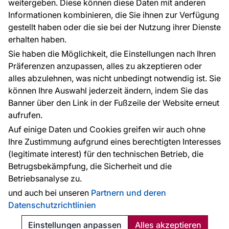
weitergeben. Diese können diese Daten mit anderen
Informationen kombinieren, die Sie ihnen zur Verfügung
Kontakt
gestellt haben oder die sie bei der Nutzung ihrer Dienste
Haben Sie Fragen? Wir helfen Ihnen gerne weiter
erhalten haben.
und beraten Sie persönlich.
Sie haben die Möglichkeit, die Einstellungen nach Ihren
+49 781 95633072
Präferenzen anzupassen, alles zu akzeptieren oder
alles abzulehnen, was nicht unbedingt notwendig ist. Sie
service@tapeteneshop.de
können Ihre Auswahl jederzeit ändern, indem Sie das
Banner über den Link in der Fußzeile der Website erneut
aufrufen.
Zahlungsarten:
Auf einige Daten und Cookies greifen wir auch ohne
Die Zahlungen werden geleistet von:
Ihre Zustimmung aufgrund eines berechtigten Interesses
(legitimate interest) für den technischen Betrieb, die
Betrugsbekämpfung, die Sicherheit und die
Betriebsanalyse zu.
Schutz personenbezogener Daten
Cookies
und auch bei unseren
Partnern und deren
Datenschutzrichtlinien
© 2010 - 2026
Tapeteneshop
. Alle Rechte vorbehalten.
Created:
Reklalink s.r.o.
Einstellungen anpassen
Alles akzeptieren