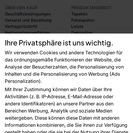
ÜBER DEN KAUF
PRODUKTANGEBOT
Geschäftsbedingungen
Tapeten
Versand und Bezahlung
Fototapeten
Vertragsrücktritt
Leiste
Reklamationsverfahren
Dekoration
Rücksendung von Waren
Selbstklebende Folien
Ihre Privatsphäre ist uns wichtig.
CE-Zertifizierung
Zubehör
Großhandel
Tapetenmuster
Wir verwenden Cookies und andere Technologien für
Raumvisualisierung
das ordnungsgemäße Funktionieren der Website, die
Analyse der Besucherzahlen, die Personalisierung von
FÜR SIE
ÜBER DAS UNTERNEHMEN
Inhalten und die Personalisierung von Werbung (Ads
Blog
Über uns
Personalization).
Referenzen
Mit Ihrer Zustimmung können wir Daten über Ihre
EU-Projekte
Aktivitäten (z. B. IP-Adresse, E-Mail-Adresse oder
Ratschläge und Tipps
andere Identifikatoren) an unsere Partner aus den
FAQ
Bereichen Werbung, Analytik und soziale Medien
weitergeben. Diese können diese Daten mit anderen
Informationen kombinieren, die Sie ihnen zur Verfügung
Kontakt
gestellt haben oder die sie bei der Nutzung ihrer Dienste