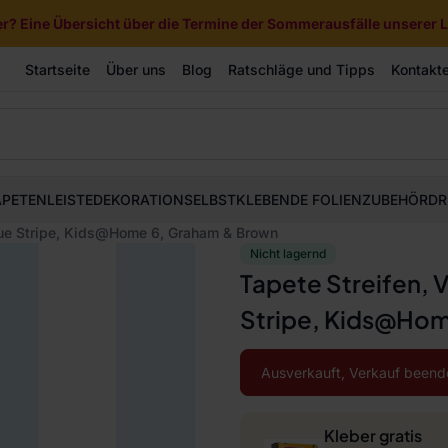
? Eine Übersicht über die Termine der Sommerausfälle unserer Li
Startseite
Über uns
Blog
Ratschläge und Tipps
Kontakt
APETEN
LEISTE
DEKORATION
SELBSTKLEBENDE FOLIEN
ZUBEHÖR
DR
Blue Stripe, Kids@Home 6, Graham & Brown
Nicht lagernd
Tapete Streifen, 
Stripe, Kids@Hom
Ausverkauft, Verkauf beend
Kleber gratis