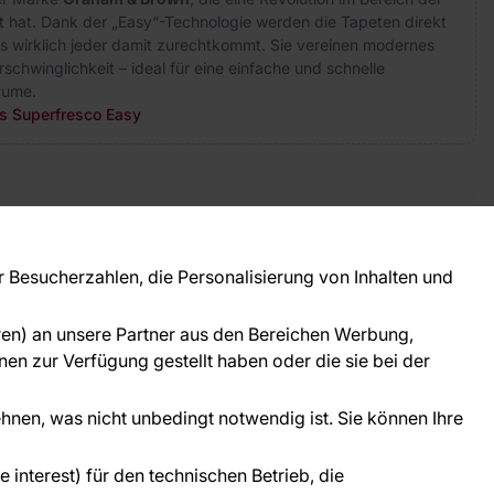
 hat. Dank der „Easy“-Technologie werden die Tapeten direkt
s wirklich jeder damit zurechtkommt. Sie vereinen modernes
rschwinglichkeit – ideal für eine einfache und schnelle
äume.
rs Superfresco Easy
takt
ie Fragen? Wir helfen Ihnen gerne weiter und
Besucherzahlen, die Personalisierung von Inhalten und
 Sie persönlich.
781 95633072
oren) an unsere Partner aus den Bereichen Werbung,
ice@tapeteneshop.de
en zur Verfügung gestellt haben oder die sie bei der
ehnen, was nicht unbedingt notwendig ist. Sie können Ihre
interest) für den technischen Betrieb, die