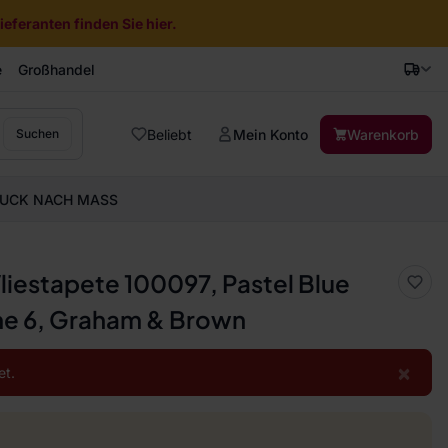
eferanten finden Sie hier.
e
Großhandel
Beliebt
Mein Konto
Warenkorb
Suchen
UCK NACH MASS
Vliestapete 100097, Pastel Blue
e 6, Graham & Brown
×
et.