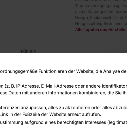
Tapetenverlegung ausgelöst
an die Wand geklebt, sodas
Design, Funktionalität und E
Neugestaltung Ihrer Innenr
Alle Tapeten des Herstelle
FÜR SIE
Blog
Kon
Referenzen
Haben S
EU-Projekte
rdnungsgemäße Funktionieren der Website, die Analyse der 
beraten
Ratschläge und Tipps
+49 
FAQ
en (z. B. IP-Adresse, E-Mail-Adresse oder andere Identifikat
serv
se Daten mit anderen Informationen kombinieren, die Sie ihn
ÜBER DAS UNTERNEHMEN
Über uns
räferenzen anzupassen, alles zu akzeptieren oder alles abzul
ink in der Fußzeile der Website erneut aufrufen.
n geleistet von:
ustimmung aufgrund eines berechtigten Interesses (legitimate 