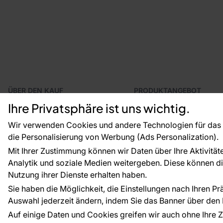
ÜBER DEN KAUF
PRODUKTANGEBOT
Geschäftsbedingungen
Tapeten
Ihre Privatsphäre ist uns wichtig.
Versand und Bezahlung
Fototapeten
Vertragsrücktritt
Leiste
Wir verwenden Cookies und andere Technologien für das o
Reklamationsverfahren
Dekoration
die Personalisierung von Werbung (Ads Personalization).
Rücksendung von Waren
Selbstklebende Folien
Mit Ihrer Zustimmung können wir Daten über Ihre Aktivität
CE-Zertifizierung
Zubehör
Analytik und soziale Medien weitergeben. Diese können die
Großhandel
Tapetenmuster
Nutzung ihrer Dienste erhalten haben.
Raumvisualisierung
Sie haben die Möglichkeit, die Einstellungen nach Ihren P
Auswahl jederzeit ändern, indem Sie das Banner über den L
Zahlungsarten:
Die Zahlungen werde
Auf einige Daten und Cookies greifen wir auch ohne Ihre Z