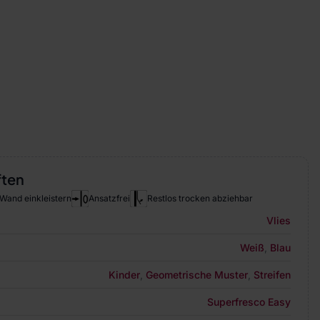
ften
Wand einkleistern
Ansatzfrei
Restlos trocken abziehbar
Vlies
Weiß
,
Blau
Kinder
,
Geometrische Muster
,
Streifen
Superfresco Easy