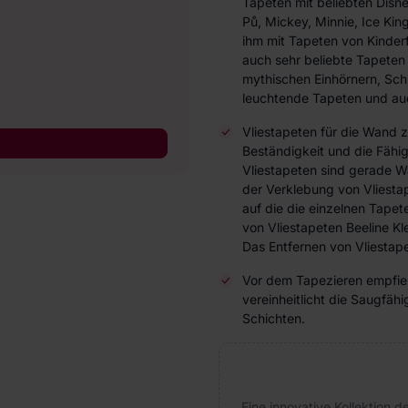
Tapeten mit beliebten Disn
Pů, Mickey, Minnie, Ice Ki
ihm mit Tapeten von Kinderf
auch sehr beliebte Tapeten
mythischen Einhörnern, Schm
leuchtende Tapeten und au
Vliestapeten für die Wand 
Beständigkeit und die Fähi
Vliestapeten sind gerade W
der Verklebung von Vliesta
auf die die einzelnen Tap
von Vliestapeten Beeline Kl
Das Entfernen von Vliestape
Vor dem Tapezieren empfieh
vereinheitlicht die Saugfä
Schichten.
Eine innovative Kollektion 