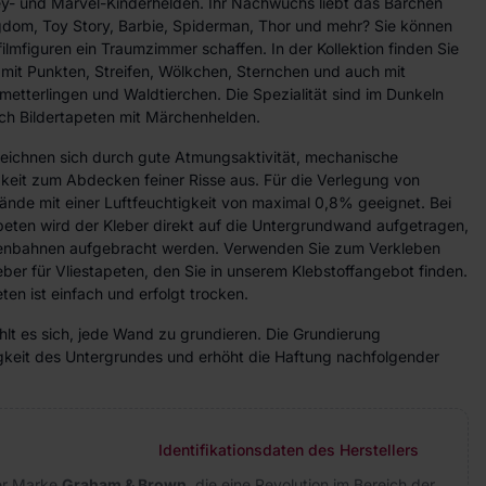
ey- und Marvel-Kinderhelden. Ihr Nachwuchs liebt das Bärchen
ngdom, Toy Story, Barbie, Spiderman, Thor und mehr? Sie können
ilmfiguren ein Traumzimmer schaffen. In der Kollektion finden Sie
 mit Punkten, Streifen, Wölkchen, Sternchen und auch mit
etterlingen und Waldtierchen. Die Spezialität sind im Dunkeln
ch Bildertapeten mit Märchenhelden.
zeichnen sich durch gute Atmungsaktivität, mechanische
gkeit zum Abdecken feiner Risse aus. Für die Verlegung von
ände mit einer Luftfeuchtigkeit von maximal 0,8% geeignet. Bei
peten wird der Kleber direkt auf die Untergrundwand aufgetragen,
etenbahnen aufgebracht werden. Verwenden Sie zum Verkleben
eber für Vliestapeten, den Sie in unserem Klebstoffangebot finden.
ten ist einfach und erfolgt trocken.
lt es sich, jede Wand zu grundieren. Die Grundierung
higkeit des Untergrundes und erhöht die Haftung nachfolgender
Identifikationsdaten des Herstellers
der Marke
Graham & Brown
, die eine Revolution im Bereich der