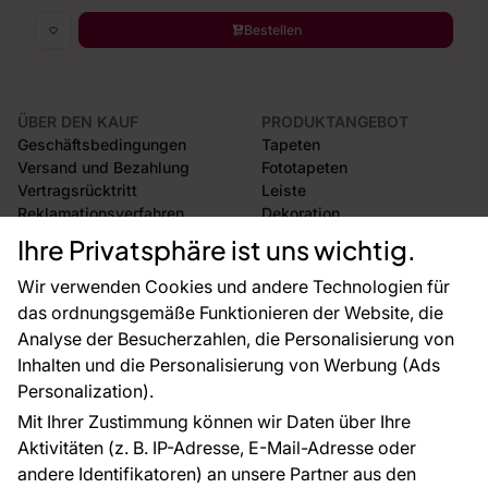
Bestellen
ÜBER DEN KAUF
PRODUKTANGEBOT
Geschäftsbedingungen
Tapeten
Versand und Bezahlung
Fototapeten
Vertragsrücktritt
Leiste
Reklamationsverfahren
Dekoration
Rücksendung von Waren
Selbstklebende Folien
Ihre Privatsphäre ist uns wichtig.
CE-Zertifizierung
Zubehör
Großhandel
Tapetenmuster
Wir verwenden Cookies und andere Technologien für
Raumvisualisierung
das ordnungsgemäße Funktionieren der Website, die
Analyse der Besucherzahlen, die Personalisierung von
FÜR SIE
ÜBER DAS UNTERNEHMEN
Inhalten und die Personalisierung von Werbung (Ads
Blog
Über uns
Personalization).
Referenzen
Mit Ihrer Zustimmung können wir Daten über Ihre
EU-Projekte
Aktivitäten (z. B. IP-Adresse, E-Mail-Adresse oder
Ratschläge und Tipps
andere Identifikatoren) an unsere Partner aus den
FAQ