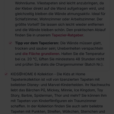
Wohnräume. Vliestapeten sind leicht anzubringen, da
der Kleber direkt auf die Wand aufgetragen wird, und
gleichzeitig bleiben die Wände atmungsaktiv. Ideal für
Schlafzimmer, Wohnzimmer oder Arbeitszimmer. Der
größte Vorteil? Sie lassen sich leicht wieder entfernen
und die Wände bleiben schön. Den praktischen Ablauf
finden Sie in unserem
Tapezier-Ratgeber
.
Tipp vor dem Tapezieren:
Die Wände müssen glatt,
trocken und sauber sein; Unebenheiten verspachteln
und
die Fläche grundieren
. Halten Sie die Temperatur
bei ca. 20 °C, lüften Sie mindestens 48 Stunden nicht
und prüfen Sie stets die Chargennummer (Batch Nr.).
KIDS@HOME 6 Kollektion - Die Kids at Home
Tapetenkollektion ist voll von lizenzierten Tapeten mit
beliebten Disney- und Marvel-Kinderhelden. Ihr Nachwuchs
liebt das Bärchen Pů, Mickey, Minnie, Ice Kingdom, Toy
Story, Barbie, Spiderman, Thor und mehr? Sie können ihm
mit Tapeten von Kinderfilmfiguren ein Traumzimmer
schaffen. In der Kollektion finden Sie auch sehr beliebte
Tapeten mit Punkten, Streifen, Wölkchen, Sternchen und