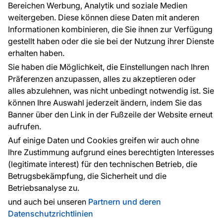
Bereichen Werbung, Analytik und soziale Medien
weitergeben. Diese können diese Daten mit anderen
Informationen kombinieren, die Sie ihnen zur Verfügung
Kontakt
gestellt haben oder die sie bei der Nutzung ihrer Dienste
Haben Sie Fragen? Wir helfen Ihnen gerne weiter
erhalten haben.
und beraten Sie persönlich.
Sie haben die Möglichkeit, die Einstellungen nach Ihren
+49 781 95633072
Präferenzen anzupassen, alles zu akzeptieren oder
alles abzulehnen, was nicht unbedingt notwendig ist. Sie
service@tapeteneshop.de
können Ihre Auswahl jederzeit ändern, indem Sie das
Banner über den Link in der Fußzeile der Website erneut
aufrufen.
Zahlungsarten:
Auf einige Daten und Cookies greifen wir auch ohne
Die Zahlungen werden geleistet von:
Ihre Zustimmung aufgrund eines berechtigten Interesses
(legitimate interest) für den technischen Betrieb, die
Betrugsbekämpfung, die Sicherheit und die
Betriebsanalyse zu.
Schutz personenbezogener Daten
Cookies
und auch bei unseren
Partnern und deren
Datenschutzrichtlinien
© 2010 - 2026
Tapeteneshop
. Alle Rechte vorbehalten.