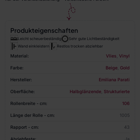
Produkteigenschaften
Leicht scheuerbeständig
Sehr gute Lichtbeständigkeit
Wand einkleistern
Restlos trocken abziehbar
Material:
Vlies
,
Vinyl
Farbe:
Beige
,
Gold
Hersteller:
Emiliana Parati
Oberfläche:
Halbglänzende
,
Strukturierte
Rollenbreite - cm:
106
Länge der Rolle - cm:
1005
Rapport - cm:
43
Abriebfeste:
Ja