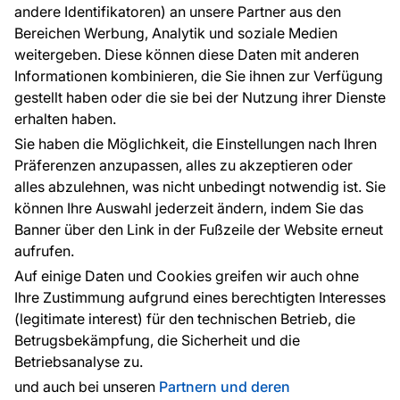
andere Identifikatoren) an unsere Partner aus den
FAQ
Bereichen Werbung, Analytik und soziale Medien
weitergeben. Diese können diese Daten mit anderen
Informationen kombinieren, die Sie ihnen zur Verfügung
Kontakt
gestellt haben oder die sie bei der Nutzung ihrer Dienste
Haben Sie Fragen? Wir helfen Ihnen gerne weiter
erhalten haben.
und beraten Sie persönlich.
Sie haben die Möglichkeit, die Einstellungen nach Ihren
+49 781 95633072
Präferenzen anzupassen, alles zu akzeptieren oder
alles abzulehnen, was nicht unbedingt notwendig ist. Sie
service@tapeteneshop.de
können Ihre Auswahl jederzeit ändern, indem Sie das
Banner über den Link in der Fußzeile der Website erneut
aufrufen.
Zahlungsarten:
Auf einige Daten und Cookies greifen wir auch ohne
Die Zahlungen werden geleistet von:
Ihre Zustimmung aufgrund eines berechtigten Interesses
(legitimate interest) für den technischen Betrieb, die
Betrugsbekämpfung, die Sicherheit und die
Betriebsanalyse zu.
Schutz personenbezogener Daten
Cookies
und auch bei unseren
Partnern und deren