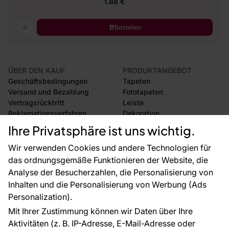
1.88 €
Bestellen
ÜBER DEN KAUF
PRODUKTANGEBOT
Geschäftsbedingungen
Tapeten
Versand und Bezahlung
Fototapeten
Vertragsrücktritt
Leiste
Reklamationsverfahren
Dekoration
Rücksendung von Waren
Selbstklebende Folien
Ihre Privatsphäre ist uns wichtig.
CE-Zertifizierung
Zubehör
Großhandel
Tapetenmuster
Wir verwenden Cookies und andere Technologien für
Raumvisualisierung
das ordnungsgemäße Funktionieren der Website, die
Analyse der Besucherzahlen, die Personalisierung von
FÜR SIE
ÜBER DAS UNTERNEHMEN
Inhalten und die Personalisierung von Werbung (Ads
Blog
Über uns
Personalization).
Referenzen
Mit Ihrer Zustimmung können wir Daten über Ihre
EU-Projekte
Aktivitäten (z. B. IP-Adresse, E-Mail-Adresse oder
Ratschläge und Tipps