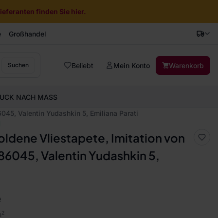
eferanten finden Sie hier.
e
Großhandel
Beliebt
Mein Konto
Warenkorb
Suchen
UCK NACH MASS
045, Valentin Yudashkin 5, Emiliana Parati
ldene Vliestapete, Imitation von
86045, Valentin Yudashkin 5,
e
2
m