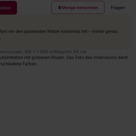
Menge berechnen
Fragen
tellen
efern wir den passenden Kleber kostenlos mit – immer genau
.
essungen: 106 x 1 005 cm
Rapport: 64 cm
tzimitation mit goldenen Rissen. Das Foto des Innenraums dient
rschiedene Farben.