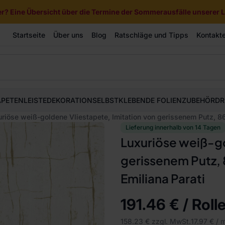
? Eine Übersicht über die Termine der Sommerausfälle unserer Li
Startseite
Über uns
Blog
Ratschläge und Tipps
Kontakt
APETEN
LEISTE
DEKORATION
SELBSTKLEBENDE FOLIEN
ZUBEHÖR
DR
riöse weiß-goldene Vliestapete, Imitation von gerissenem Putz, 86
Lieferung innerhalb von 14 Tagen
Luxuriöse weiß-go
gerissenem Putz, 
Emiliana Parati
191.46 € / Roll
158.23 € zzgl. MwSt.
17.97 € / 