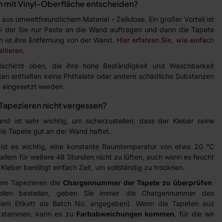
n mit Vinyl-Oberfläche entscheiden?
aus umweltfreundlichem Material - Zellulose. Ein großer Vorteil ist
 bei der Sie nur Paste an die Wand auftragen und dann die Tapete
h ist ihre Entfernung von der Wand.
Hier erfahren Sie, wie einfach
allieren
.
lschicht oben, die ihre hohe Beständigkeit und Waschbarkeit
ten enthalten keine Phthalate oder andere schädliche Substanzen
 eingesetzt werden.
Tapezieren nicht vergessen?
d ist sehr wichtig, um sicherzustellen, dass der Kleber seine
 die Tapete gut an der Wand haftet.
ist es wichtig, eine konstante Raumtemperatur von etwa 20 °C
allem für weitere 48 Stunden nicht zu lüften, auch wenn es feucht
Kleber benötigt einfach Zeit, um vollständig zu trocknen.
dem Tapezieren die
Chargennummer der Tapete zu überprüfen
.
ollen bestellen, geben Sie immer die Chargennummer des
 dem Etikett als Batch No. angegeben). Wenn die Tapeten aus
n stammen, kann es zu
Farbabweichungen kommen
, für die wir