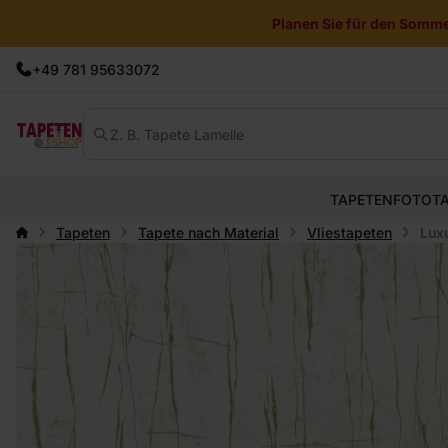
Planen Sie für den Sommer
+49 781 95633072
TAPETEN
FOTOT
Tapeten
Tapete nach Material
Vliestapeten
Luxu