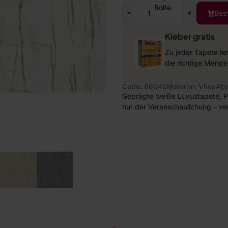
Rolle
Bes
Kleber gratis
Zu jeder Tapete li
die richtige Menge
Code: 86045
Material: Vlies
Abm
Geprägte weiße Luxustapete, Pu
nur der Veranschaulichung – ve