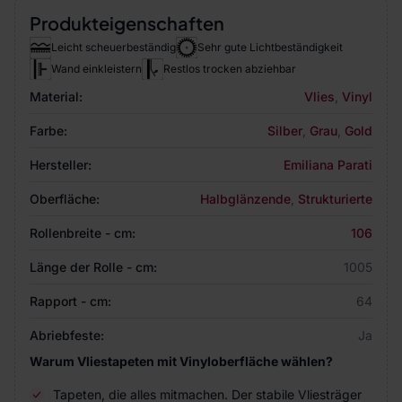
Produkteigenschaften
Leicht scheuerbeständig
Sehr gute Lichtbeständigkeit
Wand einkleistern
Restlos trocken abziehbar
Material:
Vlies
,
Vinyl
Farbe:
Silber
,
Grau
,
Gold
Hersteller:
Emiliana Parati
Oberfläche:
Halbglänzende
,
Strukturierte
Rollenbreite - cm:
106
Länge der Rolle - cm:
1005
Rapport - cm:
64
Abriebfeste:
Ja
Warum Vliestapeten mit Vinyloberfläche wählen?
Tapeten, die alles mitmachen. Der stabile Vliesträger