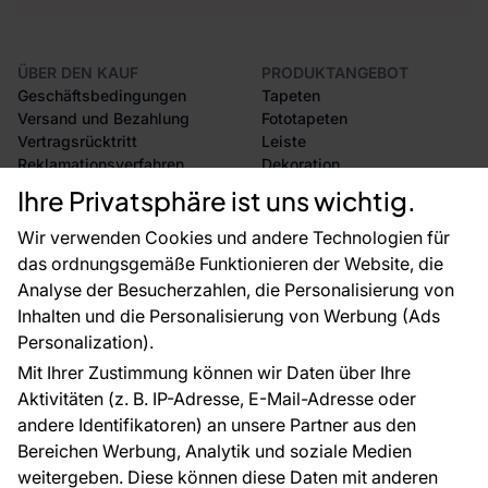
ÜBER DEN KAUF
PRODUKTANGEBOT
Geschäftsbedingungen
Tapeten
Versand und Bezahlung
Fototapeten
Vertragsrücktritt
Leiste
Reklamationsverfahren
Dekoration
Rücksendung von Waren
Selbstklebende Folien
Ihre Privatsphäre ist uns wichtig.
CE-Zertifizierung
Zubehör
Großhandel
Tapetenmuster
Wir verwenden Cookies und andere Technologien für
Raumvisualisierung
das ordnungsgemäße Funktionieren der Website, die
Analyse der Besucherzahlen, die Personalisierung von
FÜR SIE
ÜBER DAS UNTERNEHMEN
Inhalten und die Personalisierung von Werbung (Ads
Blog
Über uns
Personalization).
Referenzen
Mit Ihrer Zustimmung können wir Daten über Ihre
EU-Projekte
Aktivitäten (z. B. IP-Adresse, E-Mail-Adresse oder
Ratschläge und Tipps
andere Identifikatoren) an unsere Partner aus den
FAQ
Bereichen Werbung, Analytik und soziale Medien
weitergeben. Diese können diese Daten mit anderen