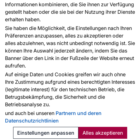
Informationen kombinieren, die Sie ihnen zur Verfügung
Kontakt
gestellt haben oder die sie bei der Nutzung ihrer Dienste
Haben Sie Fragen? Wir helfen Ihnen gerne weiter
erhalten haben.
und beraten Sie persönlich.
Sie haben die Möglichkeit, die Einstellungen nach Ihren
+49 781 95633072
Präferenzen anzupassen, alles zu akzeptieren oder
alles abzulehnen, was nicht unbedingt notwendig ist. Sie
service@tapeteneshop.de
können Ihre Auswahl jederzeit ändern, indem Sie das
Banner über den Link in der Fußzeile der Website erneut
aufrufen.
Zahlungsarten:
Auf einige Daten und Cookies greifen wir auch ohne
Die Zahlungen werden geleistet von:
Ihre Zustimmung aufgrund eines berechtigten Interesses
(legitimate interest) für den technischen Betrieb, die
Betrugsbekämpfung, die Sicherheit und die
Betriebsanalyse zu.
Schutz personenbezogener Daten
Cookies
und auch bei unseren
Partnern und deren
Datenschutzrichtlinien
© 2010 - 2026
Tapeteneshop
. Alle Rechte vorbehalten.
Created:
Reklalink s.r.o.
Einstellungen anpassen
Alles akzeptieren