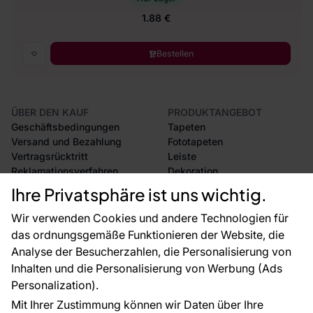
1.88 €
Bestellen
ÜBER DEN KAUF
PRODUKTANGEBOT
Geschäftsbedingungen
Tapeten
Versand und Bezahlung
Fototapeten
Vertragsrücktritt
Leiste
Reklamationsverfahren
Dekoration
Rücksendung von Waren
Selbstklebende Folien
Ihre Privatsphäre ist uns wichtig.
CE-Zertifizierung
Zubehör
Großhandel
Tapetenmuster
Wir verwenden Cookies und andere Technologien für
Raumvisualisierung
das ordnungsgemäße Funktionieren der Website, die
Analyse der Besucherzahlen, die Personalisierung von
FÜR SIE
ÜBER DAS UNTERNEHMEN
Inhalten und die Personalisierung von Werbung (Ads
Blog
Über uns
Personalization).
Referenzen
Mit Ihrer Zustimmung können wir Daten über Ihre
EU-Projekte