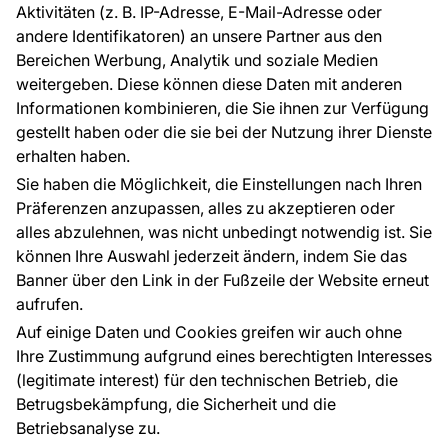
Aktivitäten (z. B. IP-Adresse, E-Mail-Adresse oder
Ratschläge und Tipps
andere Identifikatoren) an unsere Partner aus den
FAQ
Bereichen Werbung, Analytik und soziale Medien
weitergeben. Diese können diese Daten mit anderen
Informationen kombinieren, die Sie ihnen zur Verfügung
Kontakt
gestellt haben oder die sie bei der Nutzung ihrer Dienste
Haben Sie Fragen? Wir helfen Ihnen gerne weiter
erhalten haben.
und beraten Sie persönlich.
Sie haben die Möglichkeit, die Einstellungen nach Ihren
+49 781 95633072
Präferenzen anzupassen, alles zu akzeptieren oder
alles abzulehnen, was nicht unbedingt notwendig ist. Sie
service@tapeteneshop.de
können Ihre Auswahl jederzeit ändern, indem Sie das
Banner über den Link in der Fußzeile der Website erneut
aufrufen.
Zahlungsarten:
Auf einige Daten und Cookies greifen wir auch ohne
Die Zahlungen werden geleistet von:
Ihre Zustimmung aufgrund eines berechtigten Interesses
(legitimate interest) für den technischen Betrieb, die
Betrugsbekämpfung, die Sicherheit und die
Betriebsanalyse zu.
Schutz personenbezogener Daten
Cookies