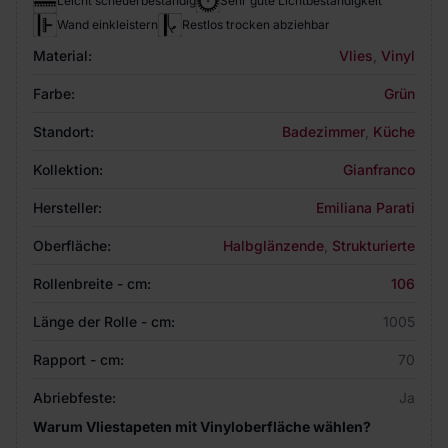
Leicht scheuerbeständig
Sehr gute Lichtbeständigkeit
Wand einkleistern
Restlos trocken abziehbar
Material:
Vlies
,
Vinyl
Farbe:
Grün
Standort:
Badezimmer
,
Küche
Kollektion:
Gianfranco
Hersteller:
Emiliana Parati
Oberfläche:
Halbglänzende
,
Strukturierte
Rollenbreite - cm:
106
Länge der Rolle - cm:
1005
Rapport - cm:
70
Abriebfeste:
Ja
Warum Vliestapeten mit Vinyloberfläche wählen?